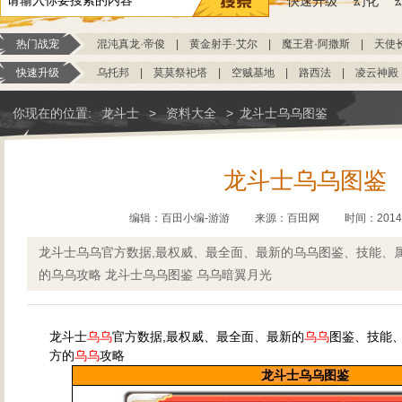
快速升级
幻化
热门战宠
混沌真龙·帝俊
|
黄金射手·艾尔
|
魔王君·阿撒斯
|
天使
快速升级
乌托邦
|
莫莫祭祀塔
|
空贼基地
|
路西法
|
凌云神殿
你现在的位置:
龙斗士
>
资料大全
>
龙斗士乌乌图鉴
龙斗士乌乌图鉴
编辑：百田小编-游游
来源：
百田网
时间：2014-0
龙斗士乌乌官方数据,最权威、最全面、最新的乌乌图鉴、技能、
的乌乌攻略 龙斗士乌乌图鉴 乌乌暗翼月光
龙斗士
乌乌
官方数据,最权威、最全面、最新的
乌乌
图鉴、技能、
方的
乌乌
攻略
龙斗士乌乌图鉴