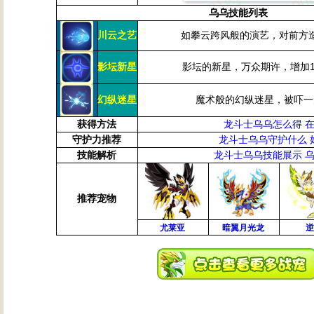
乌乌技能列表
川云之艺
如攀云跨风般的演艺，对前方
影坛新星
影坛的新星，万众期许，增加1
幻纵迷星
魔术般的幻纵迷星，被吓一
获得方法
龙斗士乌乌怎么得 
守护力推荐
龙斗士乌乌守护什么 
技能解析
龙斗士乌乌技能展示 
推荐宠物
尤莱亚
暗翼月光龙