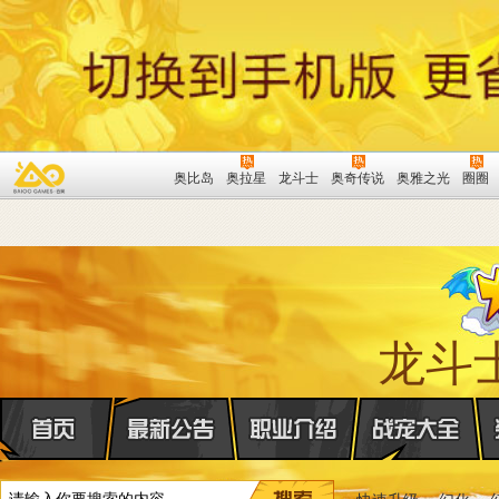
奥比岛
奥拉星
龙斗士
奥奇传说
奥雅之光
圈圈
龙斗