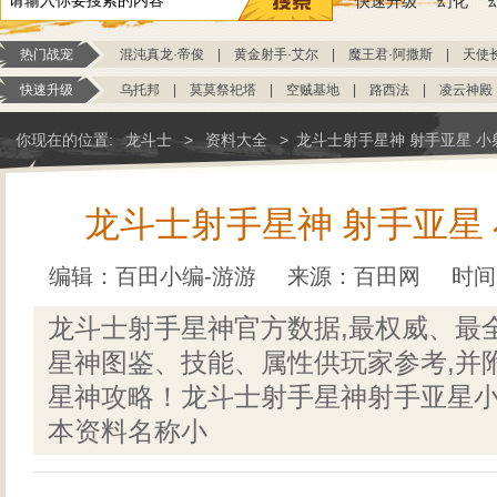
快速升级
幻化
热门战宠
混沌真龙·帝俊
|
黄金射手·艾尔
|
魔王君·阿撒斯
|
天使
快速升级
乌托邦
|
莫莫祭祀塔
|
空贼基地
|
路西法
|
凌云神殿
你现在的位置:
龙斗士
>
资料大全
>
龙斗士射手星神 射手亚星 小
龙斗士射手星神 射手亚星
编辑：百田小编-游游
来源：
百田网
时间：
龙斗士射手星神官方数据,最权威、最
星神图鉴、技能、属性供玩家参考,并
星神攻略！龙斗士射手星神射手亚星
本资料名称小