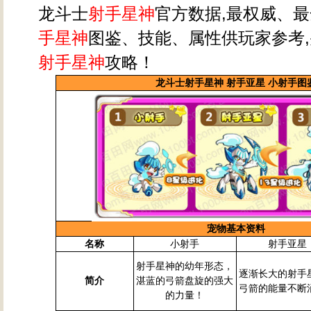
龙斗士
射手星神
官方数据,最权威、
手星神
图鉴、技能、属性供玩家参考
射手星神
攻略！
龙斗士射手星神 射手亚星 小射手图
宠物基本资料
名称
小射手
射手亚星
射手星神的幼年形态，
逐渐长大的射手
简介
湛蓝的弓箭盘旋的强大
弓箭的能量不断
的力量！