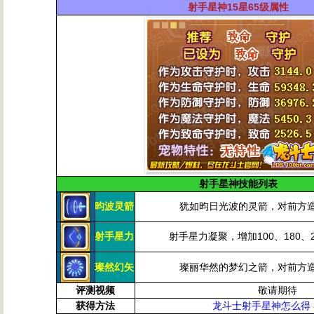
射手星神15星65级属性
射手星神技能列表
昀波灵箭
犹如昀日光波的灵箭，对前方
射手星力
射手星力凝聚，增加100、180、
璨然幻矢
璨丽华然的梦幻之箭，对前方
评测视频
敬请期待
获得方法
龙斗士射手星神怎么得