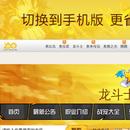
奥比岛
奥拉星
龙斗士
奥奇传说
奥雅之光
圈圈
龙斗