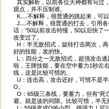
其实解析，以前各位大神都有写过
观点，并不压制谁。
K....不解释，很普通的跳起来，可
J....不解释，很普通的打去，引用
话：“50以前攻击特慢，50以后快了
改变过了。
H：半无敌招式，旋转打击两次，再
好的技能，发的快。
L：四分之一无敌招式，超强攻击逃
啦，王牌技能，要在空中蓄力1秒左
线，这是比较可惜的。
U：连击高，攻击还好，可惜不是半
O。
O：65级三条线，要蓄力，但有“死
避。就是波的间隙。比较可惜，半无
I：55级变成O的小型。很强力！可