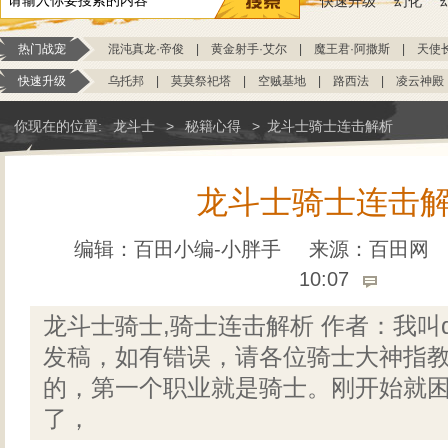
快速升级
幻化
热门战宠
混沌真龙·帝俊
|
黄金射手·艾尔
|
魔王君·阿撒斯
|
天使
快速升级
乌托邦
|
莫莫祭祀塔
|
空贼基地
|
路西法
|
凌云神殿
你现在的位置:
龙斗士
>
秘籍心得
>
龙斗士骑士连击解析
龙斗士骑士连击
编辑：百田小编-小胖手
来源：
百田网
10:07
龙斗士骑士,骑士连击解析 作者：我叫qi
发稿，如有错误，请各位骑士大神指教
的，第一个职业就是骑士。刚开始就困
了，