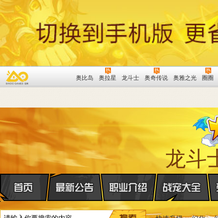
奥比岛
奥拉星
龙斗士
奥奇传说
奥雅之光
圈圈
龙斗