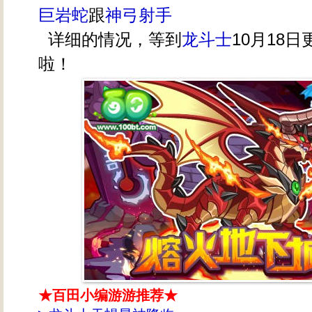
巨岩蛇
跟
神弓射手
详细的情况，等到
龙斗士
10月18
啦！
★百田小编游游推荐★