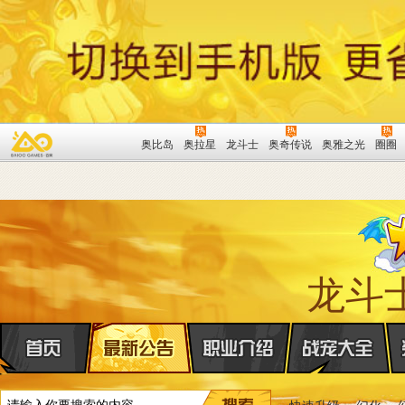
奥比岛
奥拉星
龙斗士
奥奇传说
奥雅之光
圈圈
龙斗