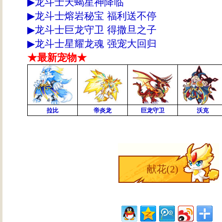
▶
龙斗士天蝎星神降临
▶
龙斗士熔岩秘宝 福利送不停
▶
龙斗士巨龙守卫 得撒旦之子
▶
龙斗士星耀龙魂 强宠大回归
★最新宠物★
拉比
帝炎龙
巨龙守卫
沃克
献花(
2
)