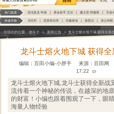
快速升级
幻化
热门战宠
混沌真龙·帝俊
|
黄金射手·艾尔
|
魔王君·阿撒斯
|
天使
快速升级
乌托邦
|
莫莫祭祀塔
|
空贼基地
|
路西法
|
凌云神殿
你现在的位置:
龙斗士
>
新闻公告
>
龙斗士熔火地下城 获得全新
龙斗士熔火地下城 获得全
编辑：百田小编-小胖手
来源：
百田网
17:22
龙斗士熔火地下城,龙斗士获得全新战
流传着一个神秘的传说，在越深的地
的财富！小编也跟着围观了一下，眼
海量人物经验