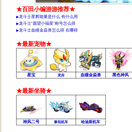
★百田小编游游推荐★
龙斗士星辉能量是什么 有什么用
▶
龙斗士“愿望小福星”称号怎么得
▶
龙斗士血瞳金焱兽怎么得 在哪得
▶
★最新宠物★
星宝
血瞳金焱兽
黑色神风
龙吉
★最新坐骑★
神风二号
哈迪斯机车
泰坦机车