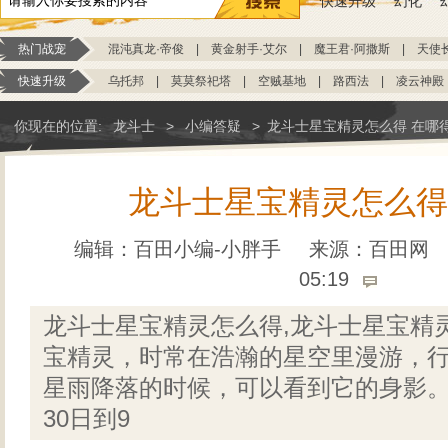
快速升级
幻化
热门战宠
混沌真龙·帝俊
|
黄金射手·艾尔
|
魔王君·阿撒斯
|
天使
快速升级
乌托邦
|
莫莫祭祀塔
|
空贼基地
|
路西法
|
凌云神殿
你现在的位置:
龙斗士
>
小编答疑
>
龙斗士星宝精灵怎么得 在哪
龙斗士星宝精灵怎么得
编辑：百田小编-小胖手
来源：
百田网
05:19
龙斗士星宝精灵怎么得,龙斗士星宝精
宝精灵，时常在浩瀚的星空里漫游，
星雨降落的时候，可以看到它的身影。
30日到9