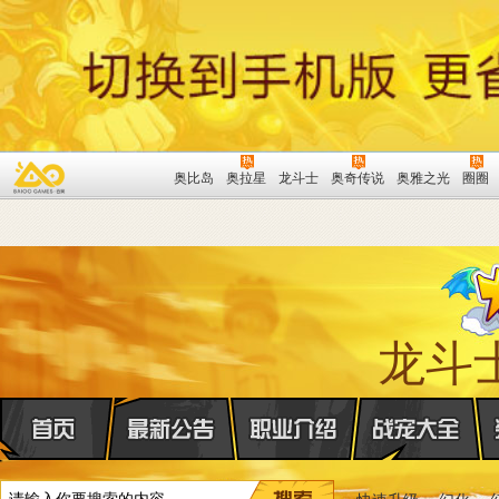
奥比岛
奥拉星
龙斗士
奥奇传说
奥雅之光
圈圈
龙斗