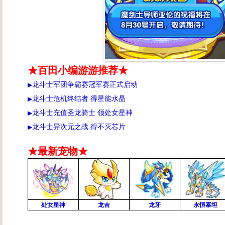
★百田小编游游推荐★
龙斗士军团争霸赛冠军赛正式启动
▶
龙斗士危机终结者 得星能水晶
▶
龙斗士充值圣龙骑士 领处女星神
▶
龙斗士异次元之战 得不灭芯片
▶
★最新宠物★
处女星神
龙吉
龙牙
永恒泰坦