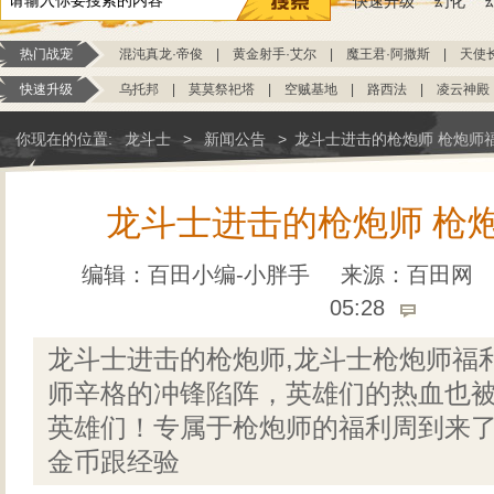
快速升级
幻化
热门战宠
混沌真龙·帝俊
|
黄金射手·艾尔
|
魔王君·阿撒斯
|
天使
快速升级
乌托邦
|
莫莫祭祀塔
|
空贼基地
|
路西法
|
凌云神殿
你现在的位置:
龙斗士
>
新闻公告
>
龙斗士进击的枪炮师 枪炮师
龙斗士进击的枪炮师 枪
编辑：百田小编-小胖手
来源：
百田网
05:28
龙斗士进击的枪炮师,龙斗士枪炮师福
师辛格的冲锋陷阵，英雄们的热血也
英雄们！专属于枪炮师的福利周到来了
金币跟经验