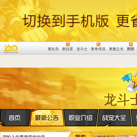
奥比岛
奥拉星
龙斗士
奥奇传说
奥雅之光
圈圈
龙斗