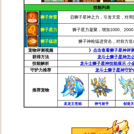
技能列表
狮子奔雷
启狮子星神之力，引发天雷，对周
狮子星力
狮子星力凝聚，增加1000、2000
狮子猛进
狮子神枪猛进突击，对前方造
宠物评测视频
》点击查看狮子星神评
获得方法
龙斗士狮子星神怎
技能解析
龙斗士狮子星神技能展示 小
守护力推荐
龙斗士狮子星神守护
推荐宠物
圣龙王苍焰
神弓射手
创造