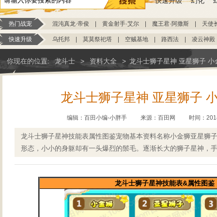
快速升级
幻化
热门战宠
混沌真龙·帝俊
|
黄金射手·艾尔
|
魔王君·阿撒斯
|
天使
快速升级
乌托邦
|
莫莫祭祀塔
|
空贼基地
|
路西法
|
凌云神殿
你现在的位置:
龙斗士
>
资料大全
>
龙斗士狮子星神 亚星狮子 小
龙斗士狮子星神 亚星狮子 
编辑：百田小编-小胖手
来源：
百田网
时间：2014-
龙斗士狮子星神技能表属性图鉴宠物基本资料名称小金狮亚星狮
形态，小小的身躯却有一头爆烈的鬃毛。逐渐长大的狮子星神，
龙斗士狮子星神技能表&属性图鉴