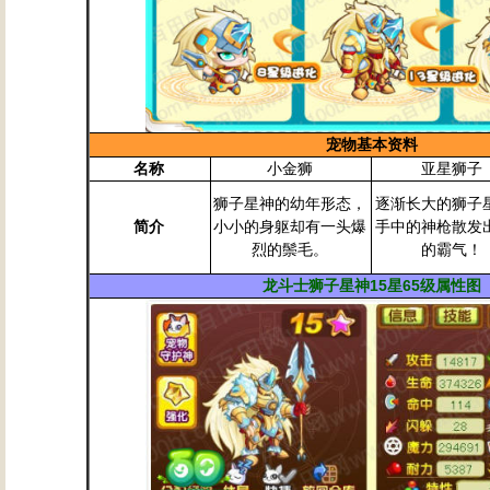
宠物基本资料
名称
小金狮
亚星狮子
狮子星神的幼年形态，
逐渐长大的狮子
简介
小小的身躯却有一头爆
手中的神枪散发
烈的鬃毛。
的霸气！
龙斗士狮子星神15星65级属性图