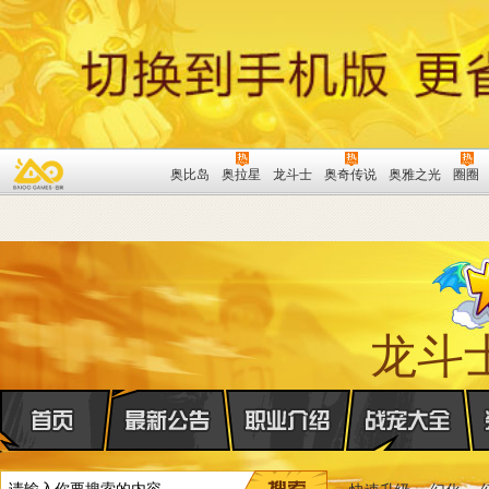
奥比岛
奥拉星
龙斗士
奥奇传说
奥雅之光
圈圈
龙斗