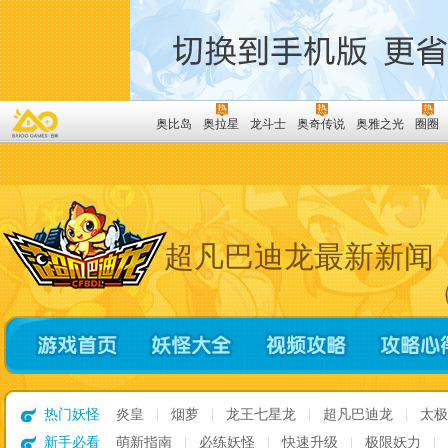
奥比岛
奥拉星
龙斗士
奥奇传说
奥雅之光
圈圈
超凡巴迪龙最新新闻
热门妖怪
炎皇
|
烟萝
|
龙王七星龙
|
超凡巴迪龙
|
太
新手必看
萌新指南
|
必练妖怪
|
快速升级
|
极限妖力
|