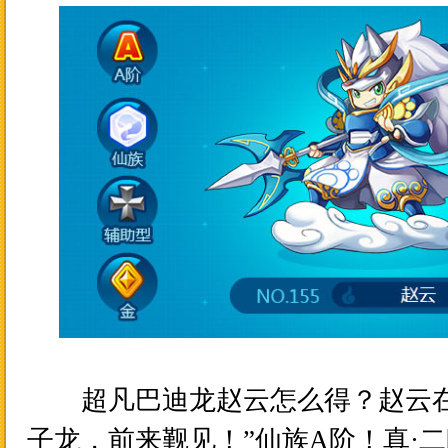
超凡巴迪龙
赵云
怎么得？
赵云
子龙，前来觐见！”
仙族A阶！
真·