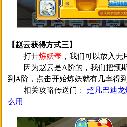
【
赵云
获得方式三】
打开
炼妖壶
，我们可以放入无
因为
赵云
是A阶的，我们把预
到A阶，点击开始炼妖就有几率得
相关攻略传送门：
超凡巴迪龙
么用