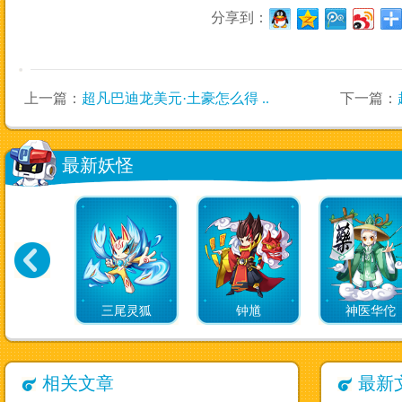
分享到：
上一篇：
超凡巴迪龙美元·土豪怎么得 ..
下一篇：
最新妖怪
三尾灵狐
钟馗
神医华佗
相关文章
最新