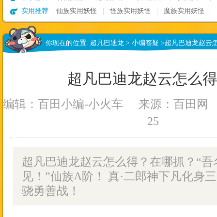
实用推荐
仙族实用妖怪
|
怪族实用妖怪
|
魔族实用妖怪
|
你现在的位置:
超凡巴迪龙
>
小编答疑
>
超凡巴迪龙赵云怎
超凡巴迪龙赵云怎么得
编辑：百田小编-小火车
来源：
百田网
25
超凡巴迪龙赵云怎么得？在哪抓？“吾
见！”仙族A阶！ 真·二郎神下凡化身
骁勇善战！