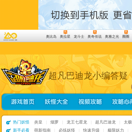
奥比岛
奥拉星
龙斗士
奥奇传说
奥雅之光
圈圈
超凡巴迪龙小编答疑
热门妖怪
炎皇
|
烟萝
|
龙王七星龙
|
超凡巴迪龙
|
太
新手必看
萌新指南
|
必练妖怪
|
快速升级
|
极限妖力
|