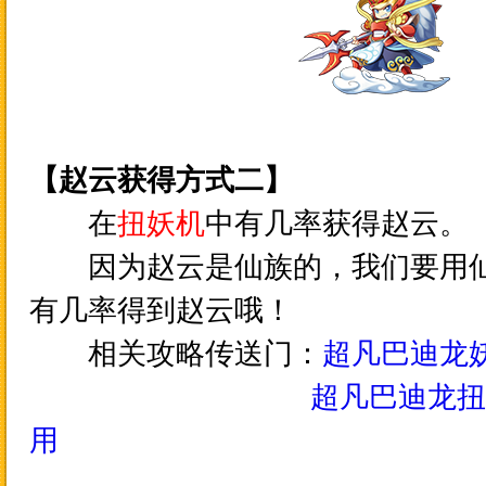
【
赵云
获得方式二】
在
扭妖机
中有几率获得
赵云
。
因为
赵云
是仙族的，我们要用
有几率得到
赵云
哦！
相关攻略传送门：
超凡巴迪龙
超凡巴迪龙扭
用