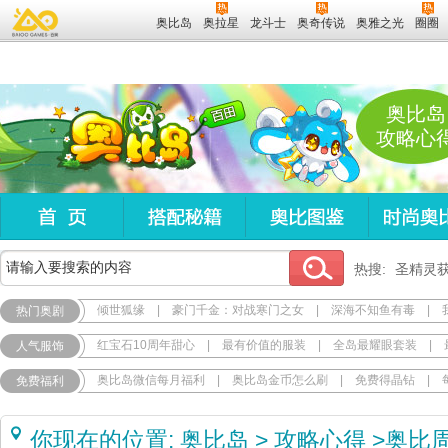
奥比岛
奥拉星
龙斗士
奥奇传说
奥雅之光
圈圈
奥比岛
攻略心
热搜:
圣精灵
倾世狐缘
|
豪门千金：对战寒门之女
|
深海不知鱼有毒
|
热门奥剧
红宝石10周年甜心
|
最有价值的服装
|
全岛最耀眼套装
|
人气服饰
奥比岛微信每月福利
|
奥比岛金币怎么刷
|
免费得晶钻
|
免费福利
你现在的位置:
奥比岛
>
攻略心得
>
奥比