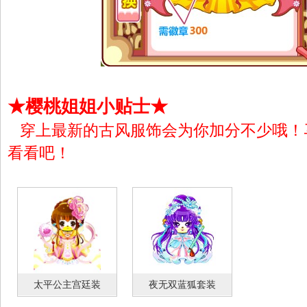
★樱桃姐姐小贴士★
穿上最新的古风服饰会为你加分不少哦！
看看吧！
太平公主宫廷装
夜无双蓝狐套装