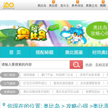
奥比岛
奥拉星
龙斗士
奥奇传说
奥雅之光
圈圈
奥比岛
攻略心
热搜:
圣精灵
倾世狐缘
|
豪门千金：对战寒门之女
|
深海不知鱼有毒
|
热门奥剧
红宝石10周年甜心
|
最有价值的服装
|
全岛最耀眼套装
|
人气服饰
奥比岛微信每月福利
|
奥比岛金币怎么刷
|
免费得晶钻
|
免费福利
你现在的位置:
奥比岛
>
攻略心得
>
奥比