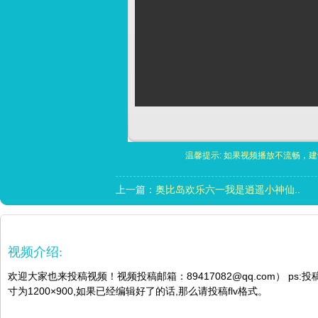
温馨提示: 如果视频播放不流畅，
上一篇：
奥比岛欢乐六一我是逍遥小神仙..
视频介绍:
欢迎大家也来投稿视频！视频投稿邮箱：89417082@qq.com） ps:
寸为1200×900,如果已经编辑好了的话,那么请投稿flv格式。