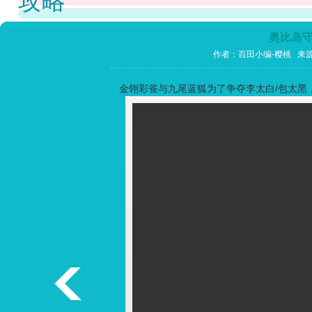
攻略
奥比岛
作者：百田小编-樱桃 来
金翎彩雀与九尾蓝狐为了争夺李太白/包太黑
http://img3.a0bi.com