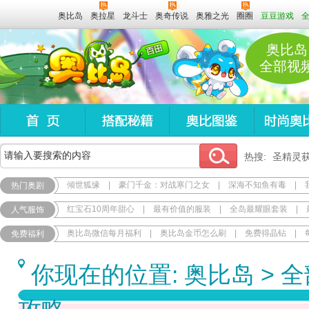
奥比岛
奥拉星
龙斗士
奥奇传说
奥雅之光
圈圈
豆豆游戏
奥比岛
全部视
热搜:
圣精灵
倾世狐缘
|
豪门千金：对战寒门之女
|
深海不知鱼有毒
|
热门奥剧
红宝石10周年甜心
|
最有价值的服装
|
全岛最耀眼套装
|
人气服饰
奥比岛微信每月福利
|
奥比岛金币怎么刷
|
免费得晶钻
|
免费福利
你现在的位置:
奥比岛
>
全