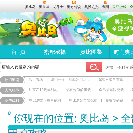
奥比岛
奥拉星
龙斗士
奥奇传说
奥雅之光
圈圈
豆豆游戏
奥比岛
全部视
热搜:
圣精灵
倾世狐缘
|
豪门千金：对战寒门之女
|
深海不知鱼有毒
|
热门奥剧
红宝石10周年甜心
|
最有价值的服装
|
全岛最耀眼套装
|
人气服饰
奥比岛微信每月福利
|
奥比岛金币怎么刷
|
免费得晶钻
|
免费福利
你现在的位置:
奥比岛
>
全