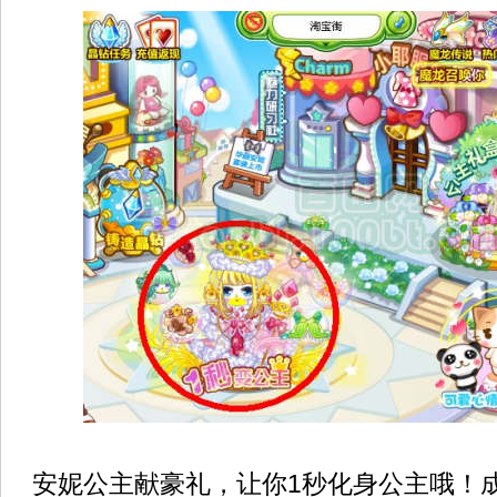
安妮公主献豪礼，让你1秒化身公主哦！