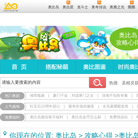
奥比岛
奥拉星
龙斗士
奥奇传说
奥雅之光
圈圈
奥比岛
攻略心
热搜:
圣精灵
倾世狐缘
|
豪门千金：对战寒门之女
|
深海不知鱼有毒
|
热门奥剧
红宝石10周年甜心
|
最有价值的服装
|
全岛最耀眼套装
|
人气服饰
奥比岛微信每月福利
|
奥比岛金币怎么刷
|
免费得晶钻
|
免费福利
你现在的位置:
奥比岛
>
攻略心得
>
奥比