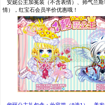
安妮公主加冕装（不含表情）、帅气兰斯
情），红宝石会员半价优惠哦！