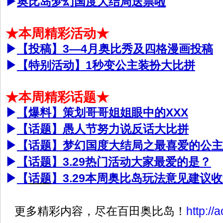
▶
奥比岛梦幻国度大结局送票啦
★本周精彩活动★
▶
【投稿】3—4月奥比秀及四格漫画投稿
▶
【特别活动】1秒变公主装扮大比拼
★本周精彩话题★
▶
【爆料】
策划哥哥姐姐眼中的XXX
▶
【话题】
愚人节努力说反话大比拼
▶
【话题】
梦幻国度大结局之最喜爱的公主
▶
【话题】
3.29热门活动大家最爱的是？
▶
【
话题
】3.29本周奥比岛玩法意见建议
更多精彩内容，尽在百田奥比岛！
http://