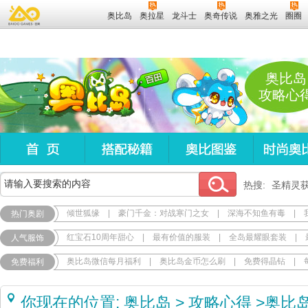
奥比岛
奥拉星
龙斗士
奥奇传说
奥雅之光
圈圈
奥比岛
攻略心
热搜:
圣精灵
倾世狐缘
|
豪门千金：对战寒门之女
|
深海不知鱼有毒
|
热门奥剧
红宝石10周年甜心
|
最有价值的服装
|
全岛最耀眼套装
|
人气服饰
奥比岛微信每月福利
|
奥比岛金币怎么刷
|
免费得晶钻
|
免费福利
你现在的位置:
奥比岛
>
攻略心得
>
奥比岛