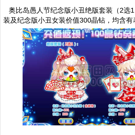
奥比岛愚人节纪念版小丑绝版套装（2选1
装及纪念版小丑女装价值300晶钻，均含有