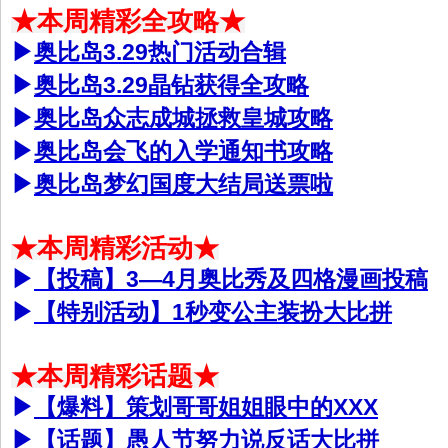
★本周精彩全攻略★
▶
奥比岛3.29热门活动合辑
▶
奥比岛3.29晶钻获得全攻略
▶
奥比岛众志成城拯救皇城攻略
▶
奥比岛会飞的入学通知书攻略
▶
奥比岛梦幻国度大结局送票啦
★本周精彩活动★
▶
【投稿】3—4月奥比秀及四格漫画投稿
▶
【特别活动】1秒变公主装扮大比拼
★本周精彩话题★
▶
【爆料】
策划哥哥姐姐眼中的XXX
▶
【话题】
愚人节努力说反话大比拼