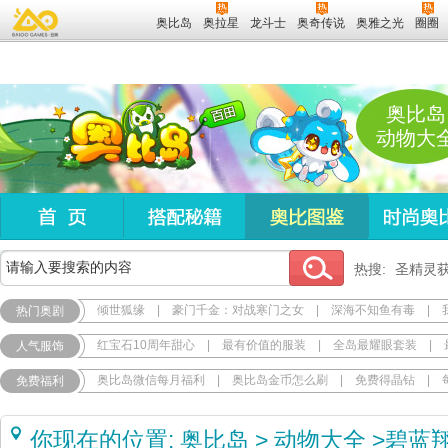
奥比岛
奥拉星
龙斗士
奥奇传说
奥雅之光
圈圈
奥比岛
动物大
热搜:
圣精灵
倾世狐缘
|
豪门千金：对战寒门之女
|
深海不知鱼有毒
|
热门奥剧
红宝石10周年甜心
|
最有价值的服装
|
全岛最耀眼套装
|
人气服饰
奥比岛微信每月福利
|
奥比岛金币怎么刷
|
免费得晶钻
|
免费福利
你现在的位置:
奥比岛
>
动物大全
>
碧蓝