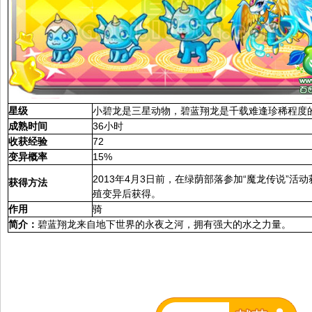
星级
小碧龙是三星动物，碧蓝翔龙是千载难逢珍稀程度
成熟时间
36小时
收获经验
72
变异概率
15%
2013年4月3日前，在绿荫部落参加“魔龙传说”
获得方法
殖变异后获得。
作用
骑
简介：
碧蓝翔龙来自地下世界的永夜之河，拥有强大的水之力量。