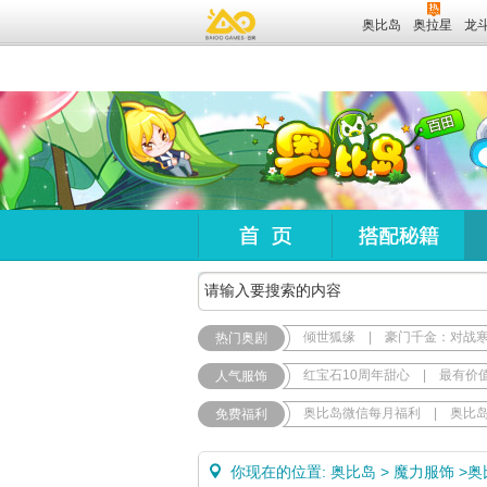
奥比岛
奥拉星
龙
倾世狐缘
|
豪门千金：对战
热门奥剧
红宝石10周年甜心
|
最有价
人气服饰
奥比岛微信每月福利
|
奥比
免费福利
你现在的位置:
奥比岛
>
魔力服饰
>
奥