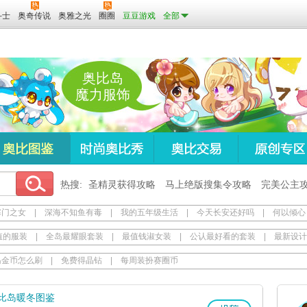
斗士
奥奇传说
奥雅之光
圈圈
豆豆游戏
全部
奥比岛
魔力服饰
热搜:
圣精灵获得攻略
马上绝版搜集令攻略
完美公主
寒门之女
|
深海不知鱼有毒
|
我的五年级生活
|
今天长安还好吗
|
何以倾心
值的服装
|
全岛最耀眼套装
|
最值钱淑女装
|
公认最好看的套装
|
最新设计
岛金币怎么刷
|
免费得晶钻
|
每周装扮赛圈币
比岛暖冬图鉴