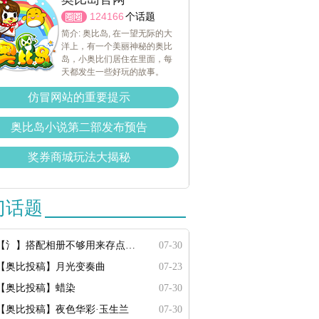
124166
个话题
简介: 奥比岛, 在一望无际的大
洋上，有一个美丽神秘的奥比
岛，小奥比们居住在里面，每
天都发生一些好玩的故事。
仿冒网站的重要提示
奥比岛小说第二部发布预告
奖券商城玩法大揭秘
门话题
【氵】搭配相册不够用来存点搭配
07-30
【奥比投稿】月光变奏曲
07-23
【奥比投稿】蜡染
07-30
【奥比投稿】夜色华彩·玉生兰
07-30