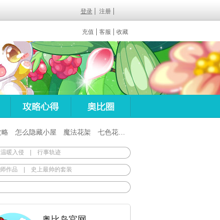
登录
注册
充值
客服
收藏
攻略
怎么隐藏小屋
魔法花架
七色花在哪
百田梦想之翼杖
 温暖入侵
|
行事轨迹
师作品
|
史上最帅的套装
奥比岛官网