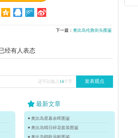
下一篇：
奥比岛伦敦街头图鉴
已经有
人表态
发表观点
还可以输入
14
个字
最新文章
奥比岛星暮余晖图鉴
奥比岛晴日碎花套装图鉴
奥比岛鸥歌远航图鉴