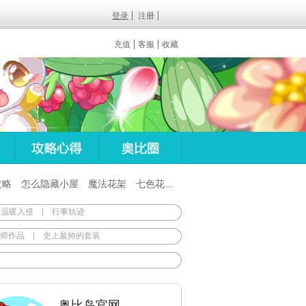
登录
注册
充值
客服
收藏
攻略
怎么隐藏小屋
魔法花架
七色花在哪
百田梦想之翼杖
 温暖入侵
|
行事轨迹
师作品
|
史上最帅的套装
奥比岛官网