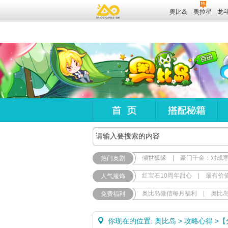
奥比岛
奥拉星
龙
倾世狐缘
|
豪门千金：对战
热门奥剧
红宝石10周年甜心
|
最有价
人气服饰
奥比岛微信每月福利
|
奥比
免费福利
你现在的位置:
奥比岛
>
攻略心得
>
【