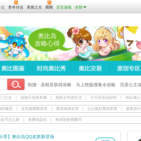
斗士
奥奇传说
奥雅之光
圈圈
豆豆游戏
全部
奥比岛
攻略心得
热搜:
圣精灵获得攻略
马上绝版搜集令攻略
完美公主
寒门之女
|
深海不知鱼有毒
|
我的五年级生活
|
今天长安还好吗
|
何以倾心
值的服装
|
全岛最耀眼套装
|
最值钱淑女装
|
公认最好看的套装
|
最新设计
岛金币怎么刷
|
免费得晶钻
|
每周装扮赛圈币
分享】奥比岛QQ皮肤新登场