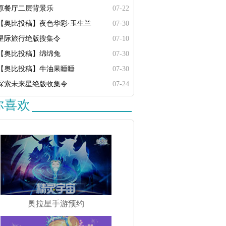
原餐厅二层背景乐
07-22
【奥比投稿】夜色华彩·玉生兰
07-30
星际旅行绝版搜集令
07-10
【奥比投稿】绵绵兔
07-30
【奥比投稿】牛油果睡睡
07-30
探索未来星绝版收集令
07-24
你喜欢
奥拉星手游预约