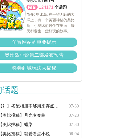
124171
个话题
简介: 奥比岛, 在一望无际的大
洋上，有一个美丽神秘的奥比
岛，小奥比们居住在里面，每
天都发生一些好玩的故事。
仿冒网站的重要提示
奥比岛小说第二部发布预告
奖券商城玩法大揭秘
门话题
【氵】搭配相册不够用来存点搭配
07-30
【奥比投稿】月光变奏曲
07-23
【奥比投稿】蜡染
07-30
【奥比投稿】就爱看点小说
06-04