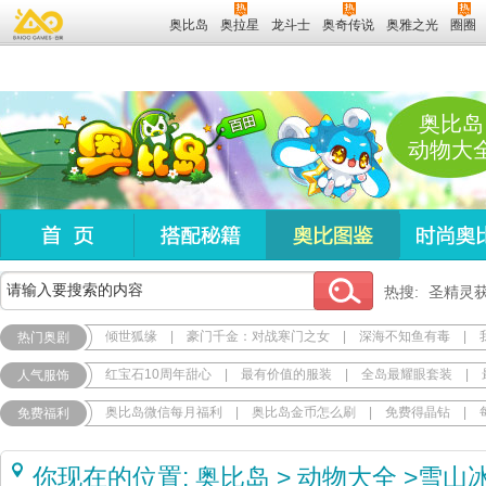
奥比岛
奥拉星
龙斗士
奥奇传说
奥雅之光
圈圈
奥比岛
动物大
热搜:
圣精灵
倾世狐缘
|
豪门千金：对战寒门之女
|
深海不知鱼有毒
|
热门奥剧
红宝石10周年甜心
|
最有价值的服装
|
全岛最耀眼套装
|
人气服饰
奥比岛微信每月福利
|
奥比岛金币怎么刷
|
免费得晶钻
|
免费福利
你现在的位置:
奥比岛
>
动物大全
>
雪山