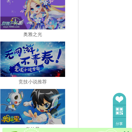
奥雅之光
竞技小说推荐
奥拉星