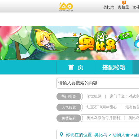
奥比岛
奥拉星
龙
倾世狐缘
|
豪门千金：对战
热门奥剧
红宝石10周年甜心
|
最有价
人气服饰
奥比岛微信每月福利
|
奥比
免费福利
你现在的位置:
奥比岛
>
动物大全
>
圣