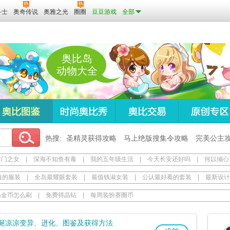
斗士
奥奇传说
奥雅之光
圈圈
豆豆游戏
全部
奥比岛
动物大全
热搜:
圣精灵获得攻略
马上绝版搜集令攻略
完美公主
寒门之女
|
深海不知鱼有毒
|
我的五年级生活
|
今天长安还好吗
|
何以倾心
值的服装
|
全岛最耀眼套装
|
最值钱淑女装
|
公认最好看的套装
|
最新设计
岛金币怎么刷
|
免费得晶钻
|
每周装扮赛圈币
诞凉凉变异、进化、图鉴及获得方法