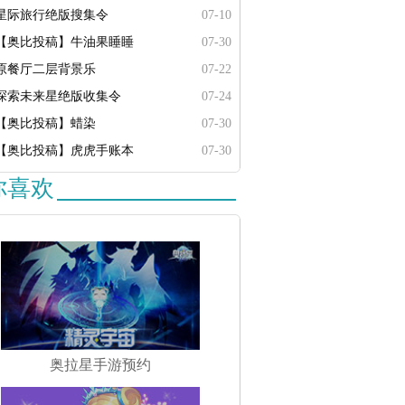
星际旅行绝版搜集令
07-10
【奥比投稿】牛油果睡睡
07-30
原餐厅二层背景乐
07-22
探索未来星绝版收集令
07-24
【奥比投稿】蜡染
07-30
【奥比投稿】虎虎手账本
07-30
你喜欢
奥拉星手游预约