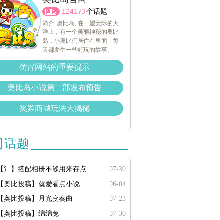
124173
个话题
简介: 奥比岛, 在一望无际的大
洋上，有一个美丽神秘的奥比
岛，小奥比们居住在里面，每
天都发生一些好玩的故事。
仿冒网站的重要提示
奥比岛小说第二部发布预告
奖券商城玩法大揭秘
门话题
【氵】搭配相册不够用来存点搭配
07-30
【奥比投稿】就爱看点小说
06-04
【奥比投稿】月光变奏曲
07-23
【奥比投稿】绵绵兔
07-30