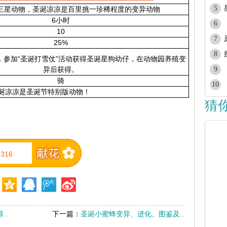
5
三星动物，圣诞凉凉是百里挑一珍稀程度的变异动物
6小时
6
10
7
25%
8
日前，参加“圣诞打雪仗”活动获得圣诞星狗幼仔，在动物园养殖变
异后获得。
9
骑
10
圣诞节特别版动物！
诞凉凉是
猜
3316
..
下一篇：
圣诞小蜜蜂变异、进化、图鉴及..