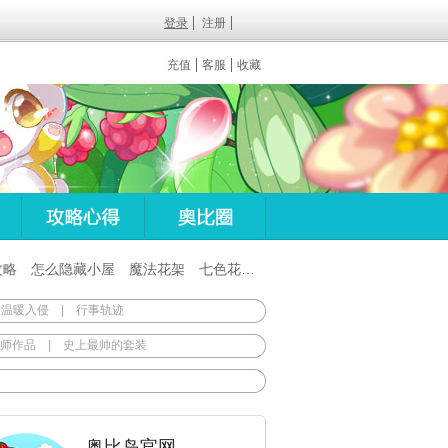
登录
注册
充值
客服
收藏
攻略
怎么隐藏小屋
魔法花架
七色花在哪
百田梦想之翼杖
 温暖入侵
|
行事轨迹
师作品
|
史上最帅的套装
奥比岛官网