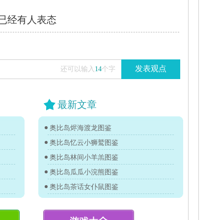
已经有
人表态
发表观点
还可以输入
14
个字
最新文章
奥比岛烬海渡龙图鉴
奥比岛忆云小狮鹫图鉴
奥比岛林间小羊羔图鉴
奥比岛瓜瓜小浣熊图鉴
奥比岛茶话女仆鼠图鉴