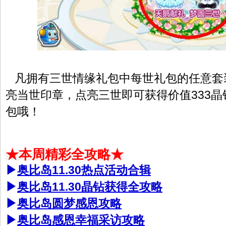
凡拥有三世情缘礼包中每世礼包的任意套
亮当世印章，点亮三世即可获得价值333
包哦！
★本周精彩全攻略★
▶
奥比岛11.30热点活动合辑
▶
奥比岛11.30晶钻获得全攻略
▶
奥比岛圆梦感恩攻略
▶
奥比岛感恩幸福采访攻略