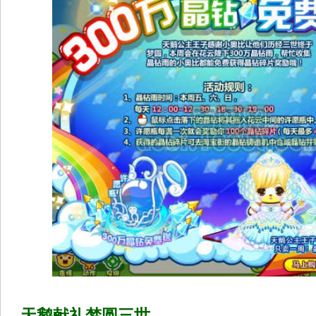
天鹅献礼梦圆三世