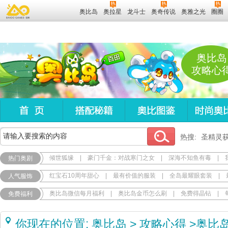
奥比岛
奥拉星
龙斗士
奥奇传说
奥雅之光
圈圈
奥比岛
攻略心
热搜:
圣精灵
倾世狐缘
|
豪门千金：对战寒门之女
|
深海不知鱼有毒
|
热门奥剧
红宝石10周年甜心
|
最有价值的服装
|
全岛最耀眼套装
|
人气服饰
奥比岛微信每月福利
|
奥比岛金币怎么刷
|
免费得晶钻
|
免费福利
你现在的位置:
奥比岛
>
攻略心得
>
奥比岛