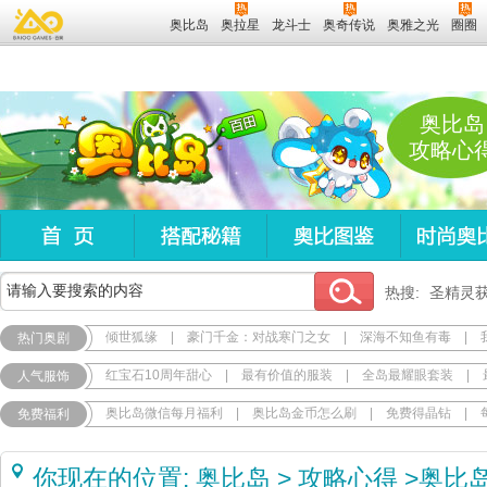
奥比岛
奥拉星
龙斗士
奥奇传说
奥雅之光
圈圈
奥比岛
攻略心
热搜:
圣精灵
倾世狐缘
|
豪门千金：对战寒门之女
|
深海不知鱼有毒
|
热门奥剧
红宝石10周年甜心
|
最有价值的服装
|
全岛最耀眼套装
|
人气服饰
奥比岛微信每月福利
|
奥比岛金币怎么刷
|
免费得晶钻
|
免费福利
你现在的位置:
奥比岛
>
攻略心得
>
奥比