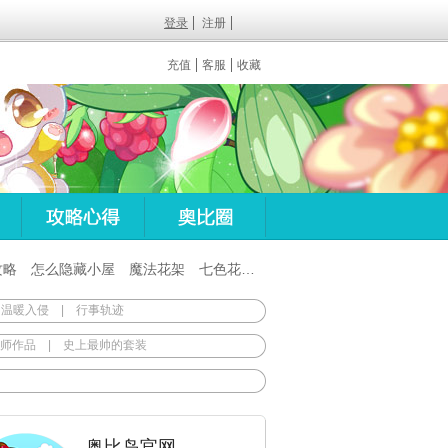
登录
注册
充值
客服
收藏
攻略
怎么隐藏小屋
魔法花架
七色花在哪
百田梦想之翼杖
 温暖入侵
|
行事轨迹
师作品
|
史上最帅的套装
奥比岛官网