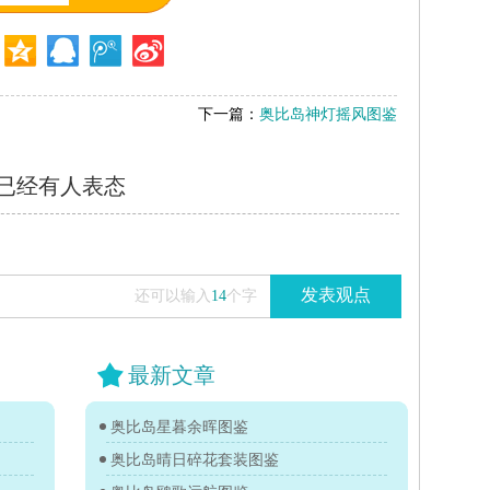
下一篇：
奥比岛神灯摇风图鉴
已经有
人表态
发表观点
还可以输入
14
个字
最新文章
奥比岛星暮余晖图鉴
奥比岛晴日碎花套装图鉴