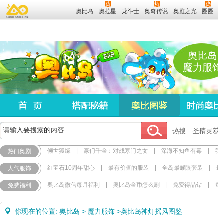
奥比岛
奥拉星
龙斗士
奥奇传说
奥雅之光
圈圈
奥比岛
魔力服
热搜:
圣精灵
倾世狐缘
|
豪门千金：对战寒门之女
|
深海不知鱼有毒
|
热门奥剧
红宝石10周年甜心
|
最有价值的服装
|
全岛最耀眼套装
|
人气服饰
奥比岛微信每月福利
|
奥比岛金币怎么刷
|
免费得晶钻
|
免费福利
你现在的位置:
奥比岛
>
魔力服饰
>
奥比岛神灯摇风图鉴