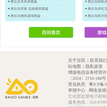
奥比岛等风来图鉴
奥比岛鸥歌
奥比岛管家·温叙栀风图鉴
奥比岛绯红
奥比岛拂风渡海图鉴
奥比岛暗月
关于百田
|
联系我们
站地图
|
隐私政策
增值电信业务经营许可证
〔2024〕2710-188号
营业执照
粤ICP备1
举报中心
网络游戏
文化部监督电子邮箱:wlw
服务热线：020-839952