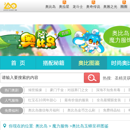
奥比岛
奥拉星
龙斗士
奥奇传说
奥雅之光
圈圈
奥比岛
魔力服
热搜:
圣精灵
倾世狐缘
|
豪门千金：对战寒门之女
|
深海不知鱼有毒
|
热门奥剧
红宝石10周年甜心
|
最有价值的服装
|
全岛最耀眼套装
|
人气服饰
奥比岛微信每月福利
|
奥比岛金币怎么刷
|
免费得晶钻
|
免费福利
你现在的位置:
奥比岛
>
魔力服饰
>
奥比岛玉蟒呈祥图鉴