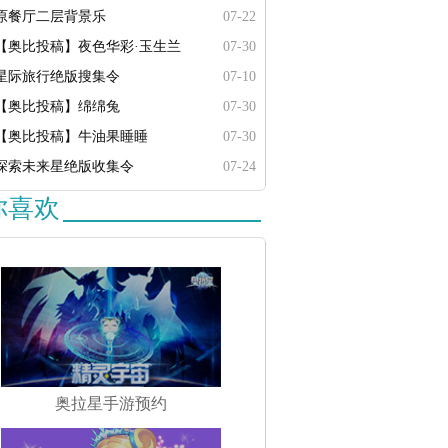
原餐厅二层背景乐
07-22
【奥比投稿】夜色华彩·玉生兰
07-30
星际旅行绝版搜集令
07-10
【奥比投稿】绵绵兔
07-30
【奥比投稿】牛油果睡睡
07-30
探索未来星绝版收集令
07-24
你喜欢
奥拉星手游预约