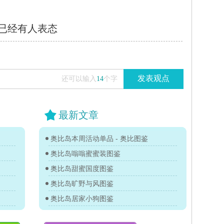
已经有
人表态
发表观点
还可以输入
14
个字
最新文章
奥比岛本周活动单品 - 奥比图鉴
奥比岛嗡嗡蜜蜜装图鉴
奥比岛甜蜜国度图鉴
奥比岛旷野与风图鉴
奥比岛居家小狗图鉴