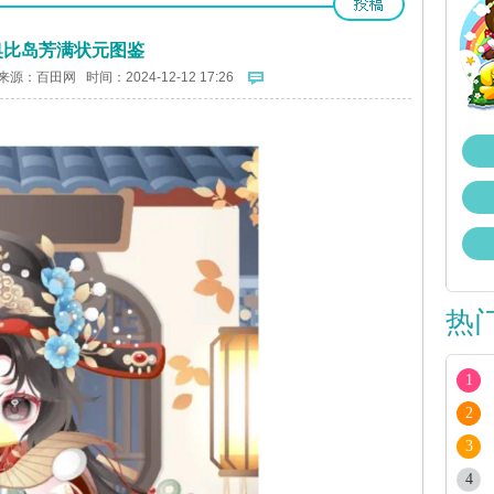
奥比岛芳满状元图鉴
来源：
百田网
时间：2024-12-12 17:26
热
1
2
3
4