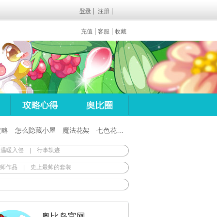
登录
注册
充值
客服
收藏
攻略
怎么隐藏小屋
魔法花架
七色花在哪
百田梦想之翼杖
 温暖入侵
|
行事轨迹
师作品
|
史上最帅的套装
奥比岛官网