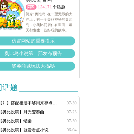
124171
个话题
简介: 奥比岛, 在一望无际的大
洋上，有一个美丽神秘的奥比
岛，小奥比们居住在里面，每
天都发生一些好玩的故事。
仿冒网站的重要提示
奥比岛小说第二部发布预告
奖券商城玩法大揭秘
门话题
【氵】搭配相册不够用来存点搭配
07-30
【奥比投稿】月光变奏曲
07-23
【奥比投稿】蜡染
07-30
【奥比投稿】就爱看点小说
06-04