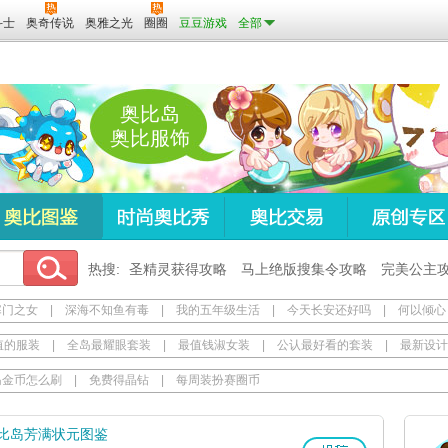
斗士
奥奇传说
奥雅之光
圈圈
豆豆游戏
全部
奥比岛
奥比服饰
热搜:
圣精灵获得攻略
马上绝版搜集令攻略
完美公主
寒门之女
|
深海不知鱼有毒
|
我的五年级生活
|
今天长安还好吗
|
何以倾心
值的服装
|
全岛最耀眼套装
|
最值钱淑女装
|
公认最好看的套装
|
最新设计
岛金币怎么刷
|
免费得晶钻
|
每周装扮赛圈币
比岛芳满状元图鉴