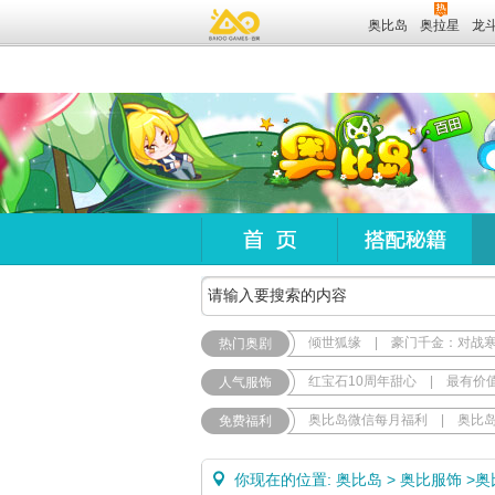
奥比岛
奥拉星
龙
倾世狐缘
|
豪门千金：对战
热门奥剧
红宝石10周年甜心
|
最有价
人气服饰
奥比岛微信每月福利
|
奥比
免费福利
你现在的位置:
奥比岛
>
奥比服饰
>
奥