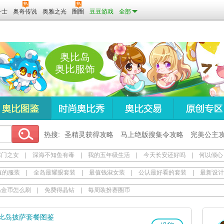
斗士
奥奇传说
奥雅之光
圈圈
豆豆游戏
全部
奥比岛
奥比服饰
热搜:
圣精灵获得攻略
马上绝版搜集令攻略
完美公主
寒门之女
|
深海不知鱼有毒
|
我的五年级生活
|
今天长安还好吗
|
何以倾心
值的服装
|
全岛最耀眼套装
|
最值钱淑女装
|
公认最好看的套装
|
最新设计
岛金币怎么刷
|
免费得晶钻
|
每周装扮赛圈币
比岛披萨套餐图鉴