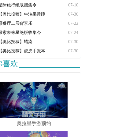
星际旅行绝版搜集令
07-10
【奥比投稿】牛油果睡睡
07-30
原餐厅二层背景乐
07-22
探索未来星绝版收集令
07-24
【奥比投稿】蜡染
07-30
【奥比投稿】虎虎手账本
07-30
你喜欢
奥拉星手游预约