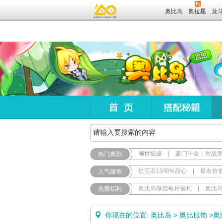
奥比岛
奥拉星
龙
倾世狐缘
|
豪门千金：对战
热门奥剧
红宝石10周年甜心
|
最有价
人气服饰
奥比岛微信每月福利
|
奥比
免费福利
你现在的位置:
奥比岛
>
奥比服饰
>
奥