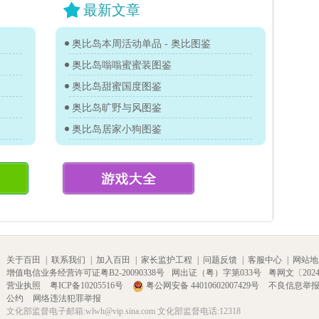
最新文章
奥比岛本周活动单品 - 奥比图鉴
奥比岛嗡嗡蜜蜜装图鉴
奥比岛甜蜜国度图鉴
奥比岛旷野与风图鉴
奥比岛居家小狗图鉴
关于百田
|
联系我们
|
加入百田
|
家长监护工程
|
问题反馈
|
客服中心
|
网站地
增值电信业务经营许可证粤B2-20090338号
网出证（粤）字第033号
粤网文〔2024〕
营业执照
粤ICP备10205516号
粤公网安备 44010602007429号
不良信息举
公约
网络违法犯罪举报
文化部监督电子邮箱:wlwh@vip.sina.com 文化部监督电话:12318