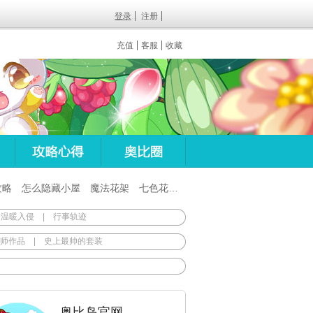
登录
注册
充值
客服
收藏
攻略
怎么隐藏小屋
魔法花架
七色花在哪
百田梦想之翼杖
 温暖入侵
|
行事轨迹
师作品
|
史上最帅的套装
奥比岛官网