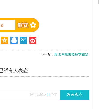
0
下一篇：
奥比岛黑古拉睡衣图鉴
已经有
人表态
发表观点
还可以输入
14
个字