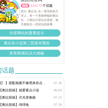
124173
个话题
简介: 奥比岛, 在一望无际的大
洋上，有一个美丽神秘的奥比
岛，小奥比们居住在里面，每
天都发生一些好玩的故事。
仿冒网站的重要提示
奥比岛小说第二部发布预告
奖券商城玩法大揭秘
门话题
【氵】搭配相册不够用来存点搭配
07-30
【奥比投稿】就爱看点小说
06-04
【奥比投稿】月光变奏曲
07-23
【奥比投稿】绵绵兔
07-30