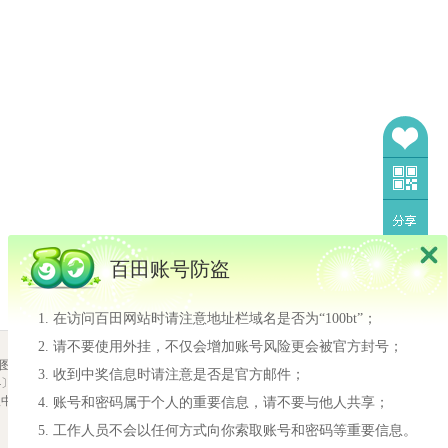
百田账号防盗
在访问百田网站时请注意地址栏域名是否为“100bt”；
请不要使用外挂，不仅会增加账号风险更会被官方封号；
我也要当设计师
图
|
隐私政策
收到中奖信息时请注意是否是官方邮件；
2710-188号
我也要当设计师
报中心
网络游戏行业防沉迷自律
账号和密码属于个人的重要信息，请不要与他人共享；
许多小奥比还不知道怎
工作人员不会以任何方式向你索取账号和密码等重要信息。
么投稿设计师！！ 同时