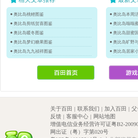
奥比岛桃鲤图鉴
奥比岛本周活
奥比岛剪纸贺喜图鉴
奥比岛嗡嗡
奥比岛暖冬图鉴
奥比岛甜蜜
奥比岛梦幻糖果图鉴
奥比岛旷野
奥比岛九九祯祥图鉴
奥比岛居家
关于百田
|
联系我们
|
加入百田
|
父
反馈
|
客服中心
|
网站地图
增值电信业务经营许可证粤B2-20090
网出证（粤）字第020号