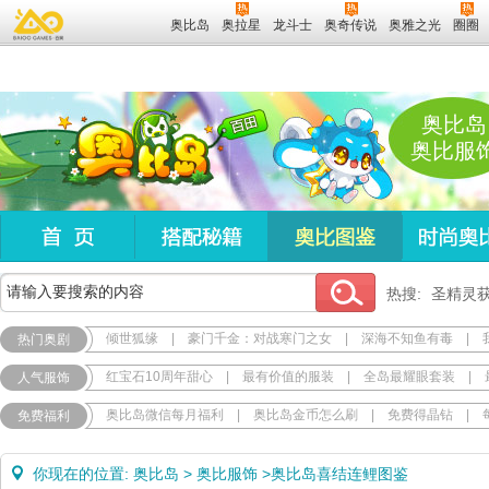
奥比岛
奥拉星
龙斗士
奥奇传说
奥雅之光
圈圈
奥比岛
奥比服
热搜:
圣精灵
倾世狐缘
|
豪门千金：对战寒门之女
|
深海不知鱼有毒
|
热门奥剧
红宝石10周年甜心
|
最有价值的服装
|
全岛最耀眼套装
|
人气服饰
奥比岛微信每月福利
|
奥比岛金币怎么刷
|
免费得晶钻
|
免费福利
你现在的位置:
奥比岛
>
奥比服饰
>
奥比岛喜结连鲤图鉴