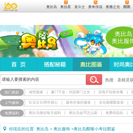
奥比岛
奥拉星
龙斗士
奥奇传说
奥雅之光
圈圈
奥比岛
奥比服
热搜:
圣精灵
倾世狐缘
|
豪门千金：对战寒门之女
|
深海不知鱼有毒
|
热门奥剧
红宝石10周年甜心
|
最有价值的服装
|
全岛最耀眼套装
|
人气服饰
奥比岛微信每月福利
|
奥比岛金币怎么刷
|
免费得晶钻
|
免费福利
你现在的位置:
奥比岛
>
奥比服饰
>
奥比岛酣睡小考拉图鉴