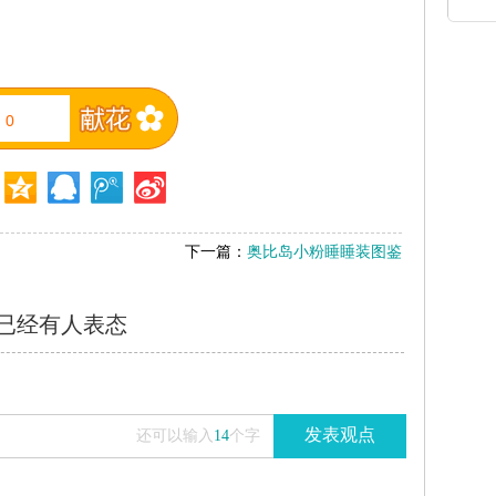
0
下一篇：
奥比岛小粉睡睡装图鉴
已经有
人表态
发表观点
还可以输入
14
个字