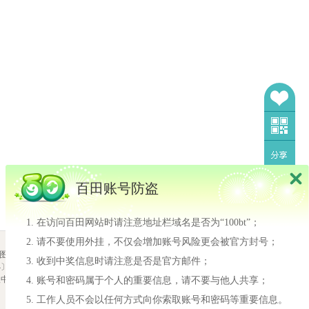
百田账号防盗
在访问百田网站时请注意地址栏域名是否为“100bt”；
请不要使用外挂，不仅会增加账号风险更会被官方封号；
我也要当设计师
图
|
隐私政策
收到中奖信息时请注意是否是官方邮件；
2710-188号
我也要当设计师
报中心
网络游戏行业防沉迷自律
账号和密码属于个人的重要信息，请不要与他人共享；
许多小奥比还不知道怎
工作人员不会以任何方式向你索取账号和密码等重要信息。
么投稿设计师！！ 同时