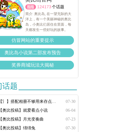
124173
个话题
简介: 奥比岛, 在一望无际的大
洋上，有一个美丽神秘的奥比
岛，小奥比们居住在里面，每
天都发生一些好玩的故事。
仿冒网站的重要提示
奥比岛小说第二部发布预告
奖券商城玩法大揭秘
门话题
【氵】搭配相册不够用来存点搭配
07-30
【奥比投稿】就爱看点小说
06-04
【奥比投稿】月光变奏曲
07-23
【奥比投稿】绵绵兔
07-30