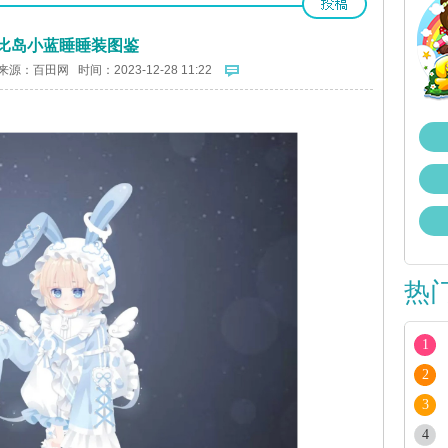
比岛小蓝睡睡装图鉴
来源：
百田网
时间：2023-12-28 11:22
热
1
2
3
4