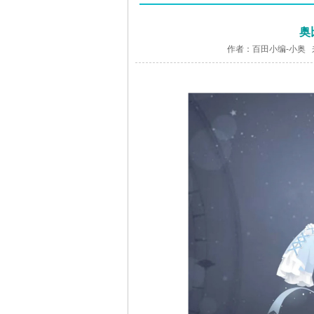
奥
作者：百田小编-小奥 