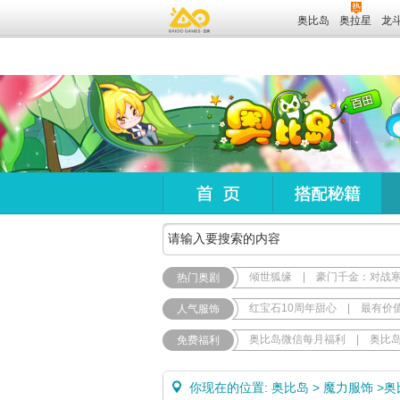
奥比岛
奥拉星
龙
倾世狐缘
|
豪门千金：对战
热门奥剧
红宝石10周年甜心
|
最有价
人气服饰
奥比岛微信每月福利
|
奥比
免费福利
你现在的位置:
奥比岛
>
魔力服饰
>
奥