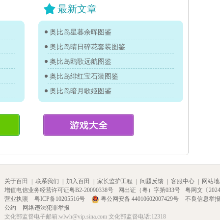
最新文章
奥比岛星暮余晖图鉴
奥比岛晴日碎花套装图鉴
奥比岛鸥歌远航图鉴
奥比岛绯红宝石装图鉴
奥比岛暗月歌姬图鉴
关于百田
|
联系我们
|
加入百田
|
家长监护工程
|
问题反馈
|
客服中心
|
网站地
增值电信业务经营许可证粤B2-20090338号
网出证（粤）字第033号
粤网文〔2024〕
营业执照
粤ICP备10205516号
粤公网安备 44010602007429号
不良信息举
公约
网络违法犯罪举报
文化部监督电子邮箱:wlwh@vip.sina.com 文化部监督电话:12318