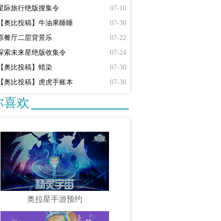
星际旅行绝版搜集令
07-10
【奥比投稿】牛油果睡睡
07-30
原餐厅二层背景乐
07-22
探索未来星绝版收集令
07-24
【奥比投稿】蜡染
07-30
【奥比投稿】虎虎手账本
07-30
你喜欢
奥拉星手游预约