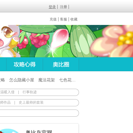
登录
注册
充值
客服
收藏
攻略
怎么隐藏小屋
魔法花架
七色花在哪
百田梦想之翼杖
 温暖入侵
|
行事轨迹
师作品
|
史上最帅的套装
奥比岛官网