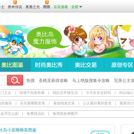
斗士
奥奇传说
奥雅之光
圈圈
豆豆游戏
全部
奥比岛
魔力服饰
热搜:
圣精灵获得攻略
马上绝版搜集令攻略
完美公主
寒门之女
|
深海不知鱼有毒
|
我的五年级生活
|
今天长安还好吗
|
何以倾心
值的服装
|
全岛最耀眼套装
|
最值钱淑女装
|
公认最好看的套装
|
最新设计
岛金币怎么刷
|
免费得晶钻
|
每周装扮赛圈币
比岛小蓝睡睡装图鉴