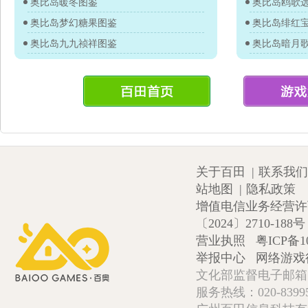
奥比岛暖冬图鉴
奥比岛鸥歌
奥比岛梦幻糖果图鉴
奥比岛绯红
奥比岛九九祯祥图鉴
奥比岛暗月
关于百田
|
联系我们
站地图
|
隐私政策
增值电信业务经营许可证
〔2024〕2710-188号
营业执照
粤ICP备1
举报中心
网络游戏
文化部监督电子邮箱:wlw
服务热线：020-839952