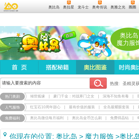
奥比岛
奥拉星
龙斗士
奥奇传说
奥雅之光
圈圈
奥比岛
魔力服
热搜:
圣精灵
倾世狐缘
|
豪门千金：对战寒门之女
|
深海不知鱼有毒
|
热门奥剧
红宝石10周年甜心
|
最有价值的服装
|
全岛最耀眼套装
|
人气服饰
奥比岛微信每月福利
|
奥比岛金币怎么刷
|
免费得晶钻
|
免费福利
你现在的位置:
奥比岛
>
魔力服饰
>
奥比