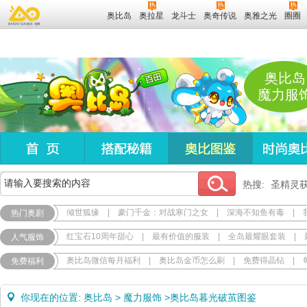
奥比岛
奥拉星
龙斗士
奥奇传说
奥雅之光
圈圈
奥比岛
魔力服
热搜:
圣精灵
倾世狐缘
|
豪门千金：对战寒门之女
|
深海不知鱼有毒
|
热门奥剧
红宝石10周年甜心
|
最有价值的服装
|
全岛最耀眼套装
|
人气服饰
奥比岛微信每月福利
|
奥比岛金币怎么刷
|
免费得晶钻
|
免费福利
你现在的位置:
奥比岛
>
魔力服饰
>
奥比岛暮光破茧图鉴