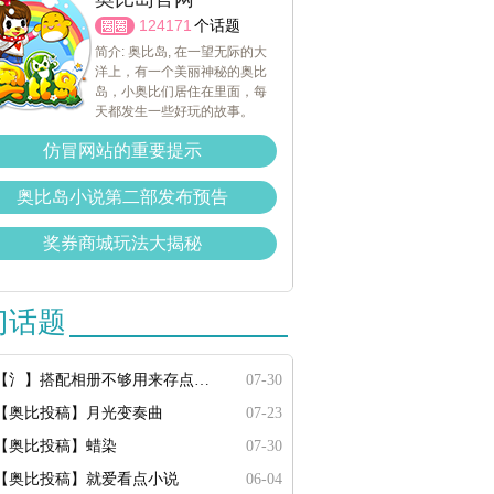
124171
个话题
简介: 奥比岛, 在一望无际的大
洋上，有一个美丽神秘的奥比
岛，小奥比们居住在里面，每
天都发生一些好玩的故事。
仿冒网站的重要提示
奥比岛小说第二部发布预告
奖券商城玩法大揭秘
门话题
【氵】搭配相册不够用来存点搭配
07-30
【奥比投稿】月光变奏曲
07-23
【奥比投稿】蜡染
07-30
【奥比投稿】就爱看点小说
06-04