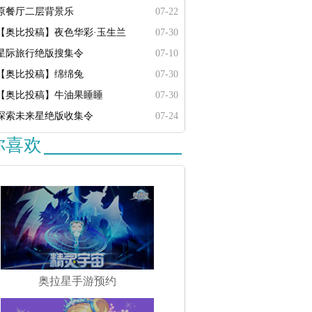
原餐厅二层背景乐
07-22
【奥比投稿】夜色华彩·玉生兰
07-30
星际旅行绝版搜集令
07-10
【奥比投稿】绵绵兔
07-30
【奥比投稿】牛油果睡睡
07-30
探索未来星绝版收集令
07-24
你喜欢
奥拉星手游预约