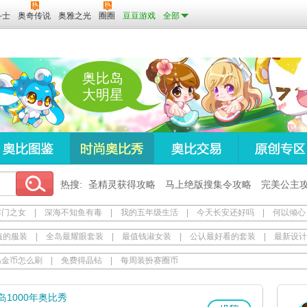
斗士
奥奇传说
奥雅之光
圈圈
豆豆游戏
全部
奥比岛
大明星
热搜:
圣精灵获得攻略
马上绝版搜集令攻略
完美公主
寒门之女
|
深海不知鱼有毒
|
我的五年级生活
|
今天长安还好吗
|
何以倾心
值的服装
|
全岛最耀眼套装
|
最值钱淑女装
|
公认最好看的套装
|
最新设计
岛金币怎么刷
|
免费得晶钻
|
每周装扮赛圈币
岛1000年奥比秀