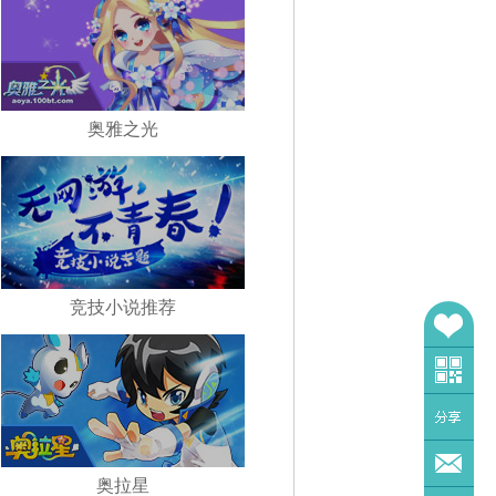
奥雅之光
竞技小说推荐
奥拉星