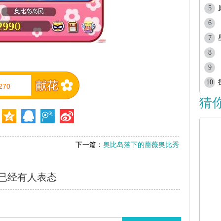
5
6
7
8
9
10
270
猜
下一篇：
奥比岛落下的蔷薇奥比秀
已经有
人表态