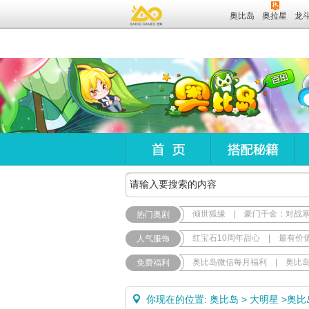
奥比岛
奥拉星
龙
倾世狐缘
|
豪门千金：对战
热门奥剧
红宝石10周年甜心
|
最有价
人气服饰
奥比岛微信每月福利
|
奥比
免费福利
你现在的位置:
奥比岛
>
大明星
>
奥比