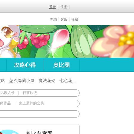
登录
注册
充值
客服
收藏
攻略
怎么隐藏小屋
魔法花架
七色花在哪
百田梦想之翼杖
 温暖入侵
|
行事轨迹
师作品
|
史上最帅的套装
奥比岛官网