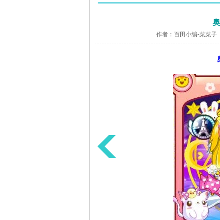
奥
作者：百田小编-菜菜子