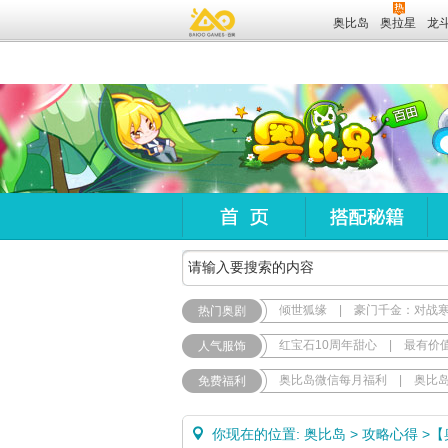
奥比岛
奥拉星
龙
倾世狐缘
|
豪门千金：对战
热门奥剧
红宝石10周年甜心
|
最有价
人气服饰
奥比岛微信每月福利
|
奥比
免费福利
你现在的位置:
奥比岛
>
攻略心得
>
【