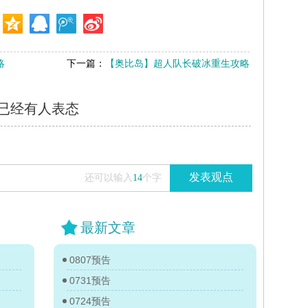
略
下一篇：
【奥比岛】超人队长破冰重生攻略
已经有
人表态
发表观点
还可以输入
14
个字
最新文章
0807预告
0731预告
0724预告