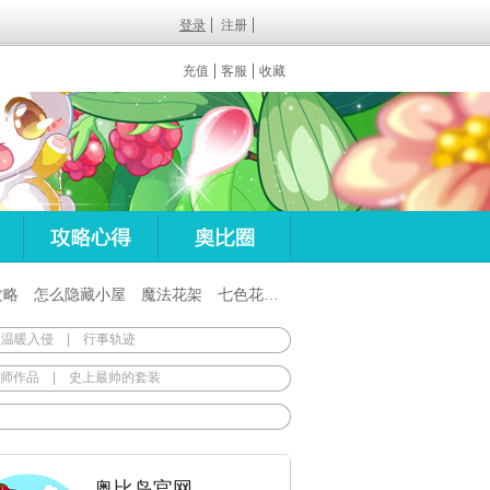
登录
注册
充值
客服
收藏
攻略
怎么隐藏小屋
魔法花架
七色花在哪
百田梦想之翼杖
 温暖入侵
|
行事轨迹
师作品
|
史上最帅的套装
奥比岛官网