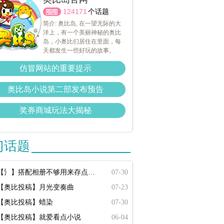
124171
个话题
简介: 奥比岛, 在一望无际的大
洋上，有一个美丽神秘的奥比
岛，小奥比们居住在里面，每
天都发生一些好玩的故事。
仿冒网站的重要提示
奥比岛小说第二部发布预告
奖券商城玩法大揭秘
门话题
【氵】搭配相册不够用来存点搭配
07-30
【奥比投稿】月光变奏曲
07-23
【奥比投稿】蜡染
07-30
【奥比投稿】就爱看点小说
06-04