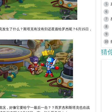
5
6
7
8
发生了什么？斯塔克有没有归还星盾给罗杰呢？6月15日，
9
10
猜
情况，好像它要给宁一最后一击？？而罗杰和斯塔克也在战