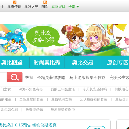
斗士
奥奇传说
奥雅之光
圈圈
豆豆游戏
全部
奥比岛
攻略心得
热搜:
圣精灵获得攻略
马上绝版搜集令攻略
完美公主
寒门之女
|
深海不知鱼有毒
|
我的五年级生活
|
今天长安还好吗
|
何以倾心
值的服装
|
全岛最耀眼套装
|
最值钱淑女装
|
公认最好看的套装
|
最新设计
岛金币怎么刷
|
免费得晶钻
|
每周装扮赛圈币
奥比岛】6.15预告 钢铁侠斯塔克