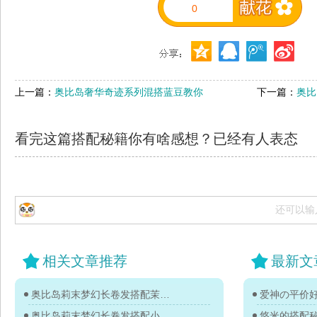
0
上一篇：
奥比岛奢华奇迹系列混搭蓝豆教你
下一篇：
奥比
看完这篇搭配秘籍你有啥感想？已经有
人表态
还可以输
相关文章推荐
最新文
奥比岛莉末梦幻长卷发搭配茉莉教你
爱神の平价
奥比岛莉末梦幻长卷发搭配小伊教你
悠米的搭配