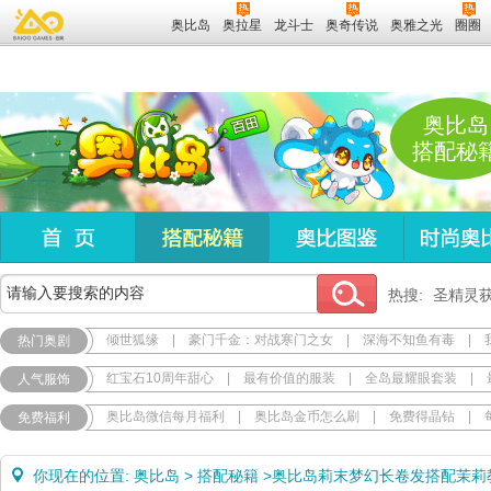
奥比岛
奥拉星
龙斗士
奥奇传说
奥雅之光
圈圈
奥比岛
搭配秘
热搜:
圣精灵
倾世狐缘
|
豪门千金：对战寒门之女
|
深海不知鱼有毒
|
热门奥剧
红宝石10周年甜心
|
最有价值的服装
|
全岛最耀眼套装
|
人气服饰
奥比岛微信每月福利
|
奥比岛金币怎么刷
|
免费得晶钻
|
免费福利
你现在的位置:
奥比岛
>
搭配秘籍
>
奥比岛莉末梦幻长卷发搭配茉莉