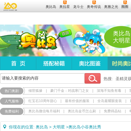
奥比岛
奥拉星
龙斗士
奥奇传说
奥雅之光
圈圈
奥比岛
大明星
热搜:
圣精灵
倾世狐缘
|
豪门千金：对战寒门之女
|
深海不知鱼有毒
|
热门奥剧
红宝石10周年甜心
|
最有价值的服装
|
全岛最耀眼套装
|
人气服饰
奥比岛微信每月福利
|
奥比岛金币怎么刷
|
免费得晶钻
|
免费福利
你现在的位置:
奥比岛
>
大明星
>
奥比岛小谷奥比秀