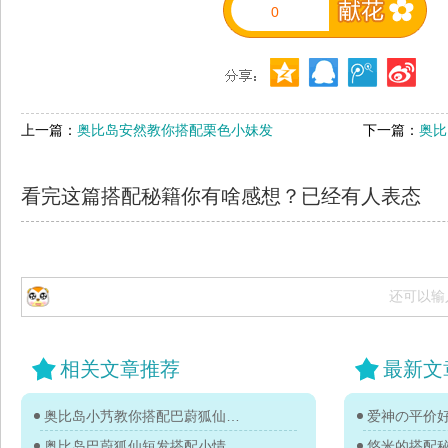
0
上一篇：
奥比岛安然教你搭配栗色小妹发
下一篇：
奥比
看完这篇搭配秘籍你有啥感想？已经有
人表态
还可以输
相关文章推荐
最新文
奥比岛小艿教你搭配巴蔚狐仙短发
爱神の平价
奥比岛巴蔚狐仙短发搭配小情教你
悠米的搭配