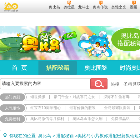
奥比岛
奥拉星
龙斗士
奥奇传说
奥雅之光
圈圈
奥比岛
搭配秘
热搜:
圣精灵
倾世狐缘
|
豪门千金：对战寒门之女
|
深海不知鱼有毒
|
热门奥剧
红宝石10周年甜心
|
最有价值的服装
|
全岛最耀眼套装
|
人气服饰
奥比岛微信每月福利
|
奥比岛金币怎么刷
|
免费得晶钻
|
免费福利
你现在的位置:
奥比岛
>
搭配秘籍
>
奥比岛小艿教你搭配巴蔚狐仙短