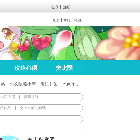
登录
注册
充值
客服
收藏
攻略
怎么隐藏小屋
魔法花架
七色花在哪
百田梦想之翼杖
 温暖入侵
|
行事轨迹
师作品
|
史上最帅的套装
奥比岛官网