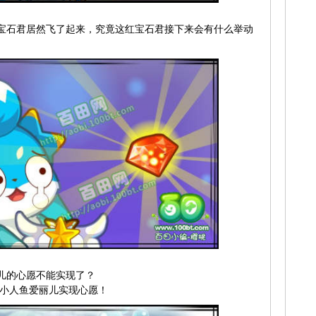
宝石君居然飞了起来，究竟这红宝石君接下来会有什么举动
儿的心愿不能实现了？
助小人鱼爱丽儿实现心愿！