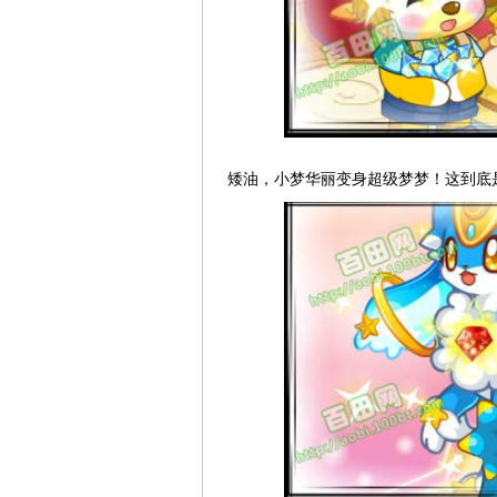
矮油，小梦华丽变身超级梦梦！这到底