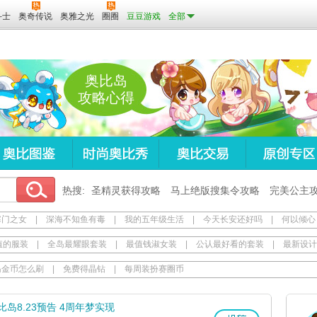
斗士
奥奇传说
奥雅之光
圈圈
豆豆游戏
全部
奥比岛
攻略心得
热搜:
圣精灵获得攻略
马上绝版搜集令攻略
完美公主
寒门之女
|
深海不知鱼有毒
|
我的五年级生活
|
今天长安还好吗
|
何以倾心
值的服装
|
全岛最耀眼套装
|
最值钱淑女装
|
公认最好看的套装
|
最新设计
岛金币怎么刷
|
免费得晶钻
|
每周装扮赛圈币
比岛8.23预告 4周年梦实现