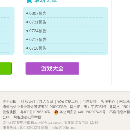
0807预告
0731预告
0724预告
0717预告
0710预告
关于百田
|
联系我们
|
加入百田
|
家长监护工程
|
问题反馈
|
客服中心
|
网站地
增值电信业务经营许可证粤B2-20090338号
网出证（粤）字第033号
粤网文〔2024〕
营业执照
粤ICP备10205516号
粤公网安备 44010602007429号
不良信息举
公约
网络违法犯罪举报
文化部监督电子邮箱:wlwh@vip.sina.com 文化部监督电话:12318
服务热线：020-83995251 邮箱：kefu@100bt.com