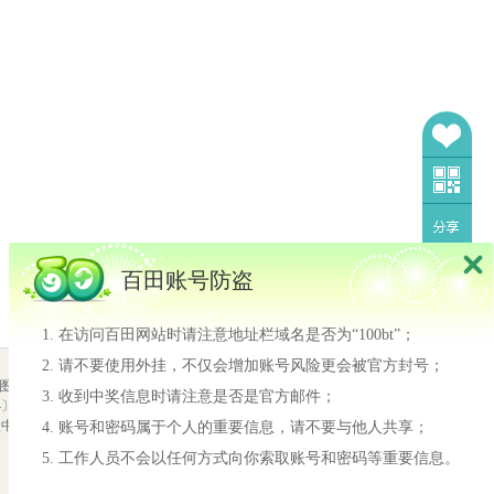
百田账号防盗
在访问百田网站时请注意地址栏域名是否为“100bt”；
请不要使用外挂，不仅会增加账号风险更会被官方封号；
我也要当设计师
图
|
隐私政策
收到中奖信息时请注意是否是官方邮件；
2710-188号
我也要当设计师
报中心
网络游戏行业防沉迷自律
账号和密码属于个人的重要信息，请不要与他人共享；
许多小奥比还不知道怎
工作人员不会以任何方式向你索取账号和密码等重要信息。
么投稿设计师！！ 同时
又想尝试一下投稿，今