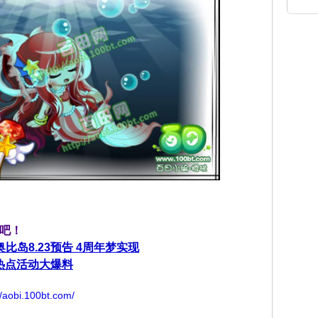
吧！
比岛8.23预告 4周年梦实现
3热点活动大爆料
//aobi.100bt.com/