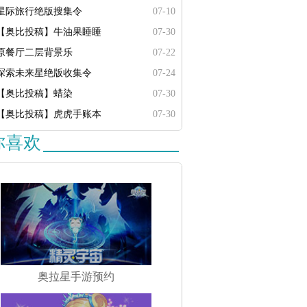
星际旅行绝版搜集令
07-10
【奥比投稿】牛油果睡睡
07-30
原餐厅二层背景乐
07-22
探索未来星绝版收集令
07-24
【奥比投稿】蜡染
07-30
【奥比投稿】虎虎手账本
07-30
你喜欢
奥拉星手游预约