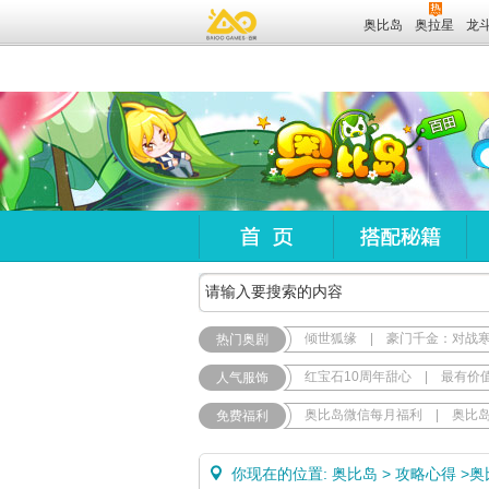
奥比岛
奥拉星
龙
倾世狐缘
|
豪门千金：对战
热门奥剧
红宝石10周年甜心
|
最有价
人气服饰
奥比岛微信每月福利
|
奥比
免费福利
你现在的位置:
奥比岛
>
攻略心得
>
奥