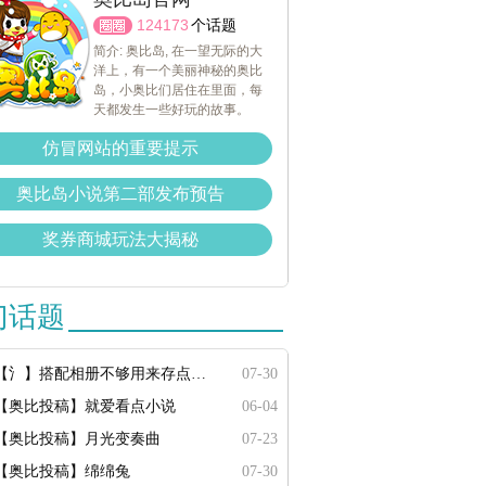
124173
个话题
简介: 奥比岛, 在一望无际的大
洋上，有一个美丽神秘的奥比
岛，小奥比们居住在里面，每
天都发生一些好玩的故事。
仿冒网站的重要提示
奥比岛小说第二部发布预告
奖券商城玩法大揭秘
门话题
【氵】搭配相册不够用来存点搭配
07-30
【奥比投稿】就爱看点小说
06-04
【奥比投稿】月光变奏曲
07-23
【奥比投稿】绵绵兔
07-30