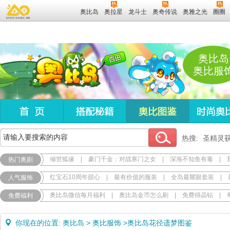
奥比岛
奥拉星
龙斗士
奥奇传说
奥雅之光
圈圈
奥比岛
奥比服
热搜:
圣精灵
倾世狐缘
|
豪门千金：对战寒门之女
|
深海不知鱼有毒
|
热门奥剧
红宝石10周年甜心
|
最有价值的服装
|
全岛最耀眼套装
|
人气服饰
奥比岛微信每月福利
|
奥比岛金币怎么刷
|
免费得晶钻
|
免费福利
你现在的位置:
奥比岛
>
奥比服饰
>
奥比岛花径遗梦图鉴