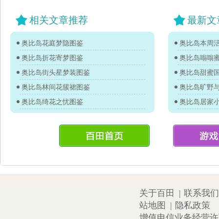
相关文章推荐
最新文
奥比岛花庭梦隐图鉴
奥比岛本周活
奥比岛折花寄梦图鉴
奥比岛嗡嗡
奥比岛街头星梦装图鉴
奥比岛甜蜜
奥比岛林间花簇裙图鉴
奥比岛旷野
奥比岛绮花之忧图鉴
奥比岛居家
关于百田
|
联系我们
站地图
|
隐私政策
增值电信业务经营许可证