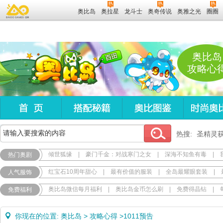
奥比岛
奥拉星
龙斗士
奥奇传说
奥雅之光
圈圈
奥比岛
攻略心
热搜:
圣精灵
倾世狐缘
|
豪门千金：对战寒门之女
|
深海不知鱼有毒
|
热门奥剧
红宝石10周年甜心
|
最有价值的服装
|
全岛最耀眼套装
|
人气服饰
奥比岛微信每月福利
|
奥比岛金币怎么刷
|
免费得晶钻
|
免费福利
你现在的位置:
奥比岛
>
攻略心得
>
1011预告