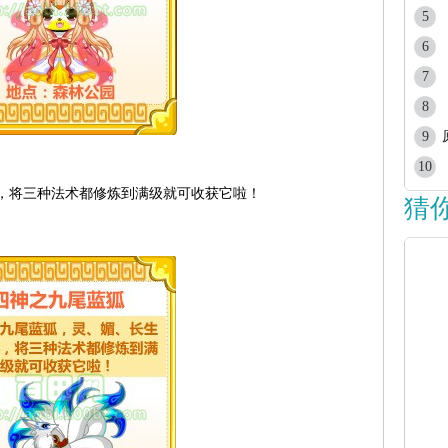
5
6
7
8
9
10
，将三种法术都修炼到满级就可收获它啦！
猜