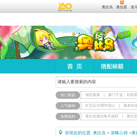
奥比岛
奥拉星
龙
倾世狐缘
|
豪门千金：对战
热门奥剧
红宝石10周年甜心
|
最有价
人气服饰
奥比岛微信每月福利
|
奥比
免费福利
你现在的位置:
奥比岛
>
攻略心得
>
奥