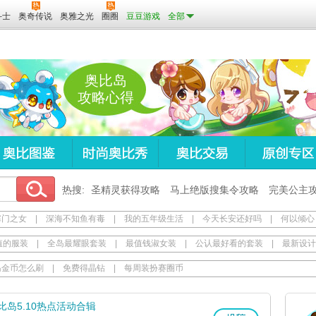
斗士
奥奇传说
奥雅之光
圈圈
豆豆游戏
全部
奥比岛
攻略心得
热搜:
圣精灵获得攻略
马上绝版搜集令攻略
完美公主
寒门之女
|
深海不知鱼有毒
|
我的五年级生活
|
今天长安还好吗
|
何以倾心
值的服装
|
全岛最耀眼套装
|
最值钱淑女装
|
公认最好看的套装
|
最新设计
岛金币怎么刷
|
免费得晶钻
|
每周装扮赛圈币
比岛5.10热点活动合辑