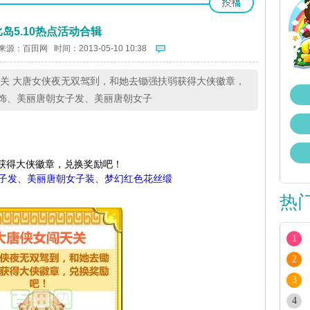
岛5.10热点活动合辑
来源：
百田网
时间：2013-05-10 10:38
闯天关 大唐女侠夜无双驾到，和她去锄强扶弱获得大侠徽章，
饰、美丽唐朝女子发、美丽唐朝女子
获得大侠徽章，兑换奖励吧！
子发、美丽唐朝女子装、梦幻红色花丝缎
热
1
2
3
4