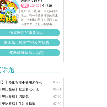
124173
个话题
简介: 奥比岛, 在一望无际的大
洋上，有一个美丽神秘的奥比
岛，小奥比们居住在里面，每
天都发生一些好玩的故事。
仿冒网站的重要提示
奥比岛小说第二部发布预告
奖券商城玩法大揭秘
门话题
【氵】搭配相册不够用来存点搭配
07-30
【奥比投稿】就爱看点小说
06-04
【奥比投稿】绵绵兔
07-30
【奥比投稿】牛油果睡睡
07-30