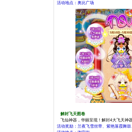
活动地点：奥比广场
解封飞天图卷
飞仙神器，华丽呈现！解封4大飞天神器
活动奖励：兰夜飞雪丝带、紫艳落霞舞