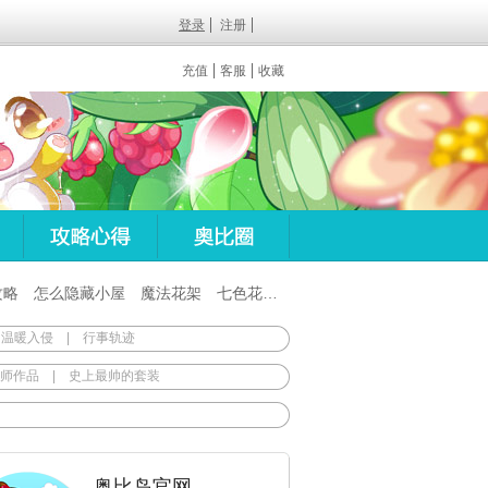
登录
注册
充值
客服
收藏
攻略
怎么隐藏小屋
魔法花架
七色花在哪
百田梦想之翼杖
 温暖入侵
|
行事轨迹
师作品
|
史上最帅的套装
奥比岛官网