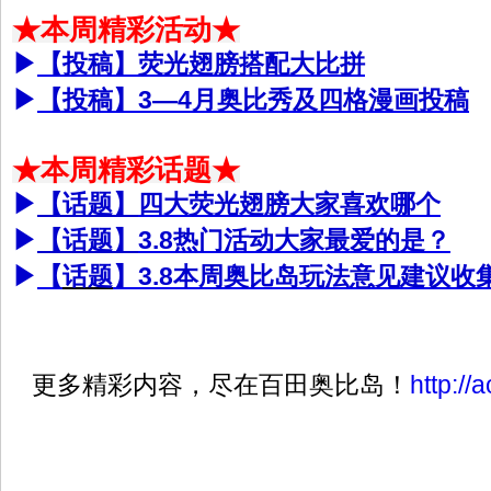
★本周精彩活动★
▶
【投稿】荧光翅膀搭配大比拼
▶
【投稿】3—4月奥比秀及四格漫画投稿
★本周精彩话题★
▶
【话题】
四大荧光翅膀大家喜欢哪个
▶
【话题】
3.8热门活动大家最爱的是？
▶
【
话题
】3.8本周奥比岛玩法意见建议收
更多精彩内容，尽在百田奥比岛！
http://