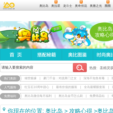
奥比岛
奥拉星
龙斗士
奥奇传说
奥雅之光
圈圈
奥比岛
攻略心
热搜:
圣精灵
倾世狐缘
|
豪门千金：对战寒门之女
|
深海不知鱼有毒
|
热门奥剧
红宝石10周年甜心
|
最有价值的服装
|
全岛最耀眼套装
|
人气服饰
奥比岛微信每月福利
|
奥比岛金币怎么刷
|
免费得晶钻
|
免费福利
你现在的位置:
奥比岛
>
攻略心得
>
奥比