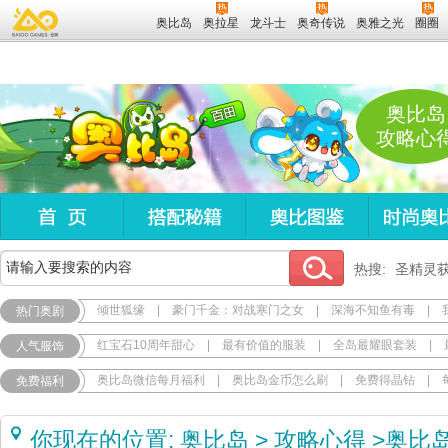
奥比岛
奥拉星
龙斗士
奥奇传说
奥雅之光
圈圈
奥比岛
攻略心
热搜:
圣精灵
倾世狐缘
|
豪门千金：对战寒门之女
|
深海不知鱼有毒
|
热门奥剧
红宝石10周年甜心
|
最有价值的服装
|
全岛最耀眼套装
|
人气服饰
奥比岛微信每月福利
|
奥比岛金币怎么刷
|
免费得晶钻
|
免费福利
你现在的位置:
奥比岛
>
攻略心得
>
奥比