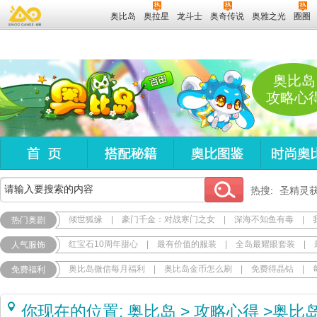
奥比岛
奥拉星
龙斗士
奥奇传说
奥雅之光
圈圈
奥比岛
攻略心
热搜:
圣精灵
倾世狐缘
|
豪门千金：对战寒门之女
|
深海不知鱼有毒
|
热门奥剧
红宝石10周年甜心
|
最有价值的服装
|
全岛最耀眼套装
|
人气服饰
奥比岛微信每月福利
|
奥比岛金币怎么刷
|
免费得晶钻
|
免费福利
你现在的位置:
奥比岛
>
攻略心得
>
奥比