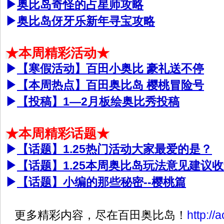
▶
奥比岛奇怪的占星师攻略
▶
奥比岛伢牙乐新年寻宝攻略
★本周精彩活动★
▶
【寒假活动】百田小奥比 豪礼送不停
▶
【本周热点】百田奥比岛 樱桃冒险号
▶
【投稿】1—2月板绘奥比秀投稿
★本周精彩话题★
▶
【话题】1.25热门活动大家最爱的是？
▶
【话题】1.25本周奥比岛玩法意见建议
▶
【话题】小编的那些秘密--樱桃篇
更多精彩内容，尽在百田奥比岛！
http://