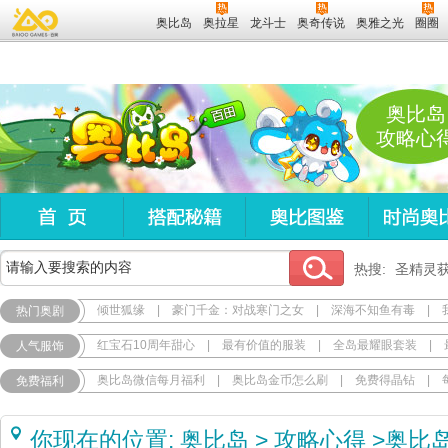
奥比岛
奥拉星
龙斗士
奥奇传说
奥雅之光
圈圈
奥比岛
攻略心
热搜:
圣精灵
倾世狐缘
|
豪门千金：对战寒门之女
|
深海不知鱼有毒
|
热门奥剧
红宝石10周年甜心
|
最有价值的服装
|
全岛最耀眼套装
|
人气服饰
奥比岛微信每月福利
|
奥比岛金币怎么刷
|
免费得晶钻
|
免费福利
你现在的位置:
奥比岛
>
攻略心得
>
奥比岛