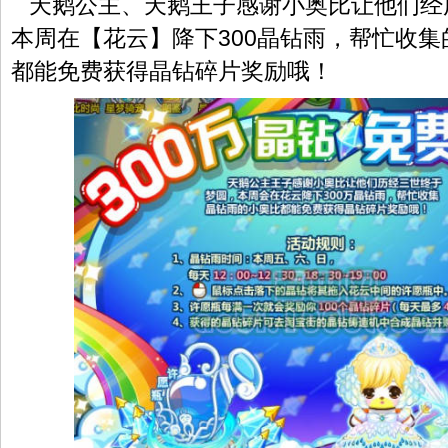
天鹅公主、天鹅王子感谢小奥比让他们经
本周在【花云】降下300晶钻雨，帮忙收
都能免费获得晶钻碎片奖励哦！