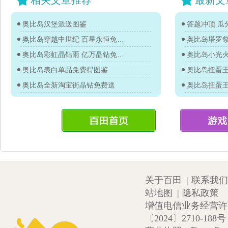
相关文章推荐
最新文
奥比岛汉堡派送图鉴
答题冲顶 瓜分
奥比岛穿越中世纪 百星永恒免费领图鉴
奥比岛塔罗
奥比岛彩虹晶钻雨 亿万晶钻免费送
奥比岛小光
奥比岛表白单品免费得图鉴
奥比岛全新淘宝街晶钻免费送
关于百田
|
联系我们
站地图
|
隐私政策
增值电信业务经营许可证
〔2024〕2710-188号