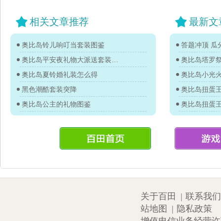
相关文章推荐
最新文
奥比岛铃儿响叮当套装图鉴
答题冲顶 瓜分
奥比岛平安夜礼物大派送套装图鉴
奥比岛塔罗
奥比岛夏铃婚礼装怎么得
奥比岛小光
黑色潮酷套装突降
奥比岛公主的礼物图鉴
关于百田
|
联系我们
站地图
|
隐私政策