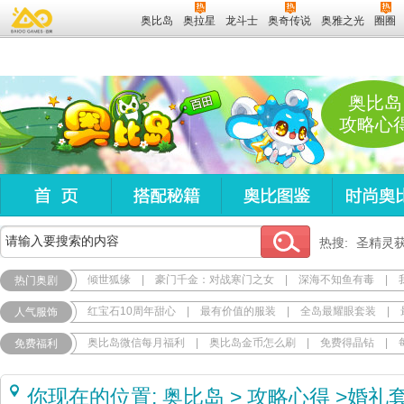
奥比岛
奥拉星
龙斗士
奥奇传说
奥雅之光
圈圈
奥比岛
攻略心
热搜:
圣精灵
倾世狐缘
|
豪门千金：对战寒门之女
|
深海不知鱼有毒
|
热门奥剧
红宝石10周年甜心
|
最有价值的服装
|
全岛最耀眼套装
|
人气服饰
奥比岛微信每月福利
|
奥比岛金币怎么刷
|
免费得晶钻
|
免费福利
你现在的位置:
奥比岛
>
攻略心得
>
婚礼