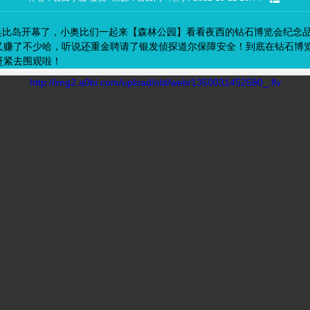
比岛开幕了，小奥比们一起来【森林公园】看看夜西的钻石博览会纪念
又赚了不少哈，听说还重金聘请了银发侦探道尔保障安全！到底在钻石博
赶紧去围观啦！
http://img2.a0bi.com/upload/old/web/1350031452580_.flv