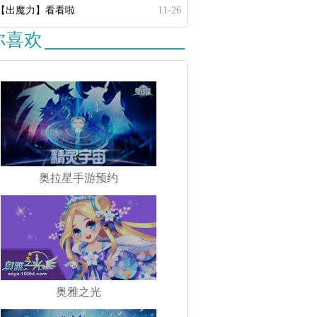
奥比岛封仙榜考验
奥比岛晶钻感恩节
奥比岛仙陵山游记
奥
【出魔力】看看啦
11-26
你喜欢
奥拉星手游预约
奥雅之光