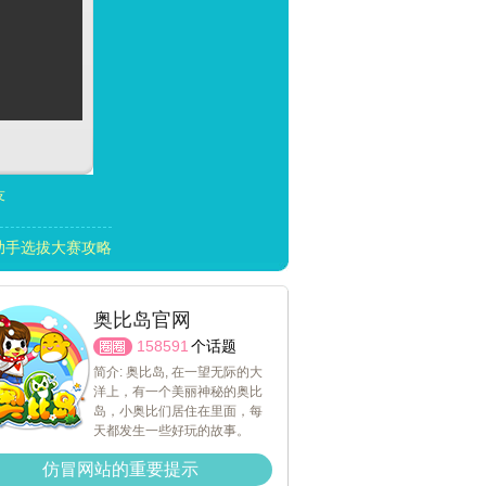
友
助手选拔大赛攻略
奥比岛官网
158591
个话题
简介: 奥比岛, 在一望无际的大
洋上，有一个美丽神秘的奥比
岛，小奥比们居住在里面，每
天都发生一些好玩的故事。
仿冒网站的重要提示