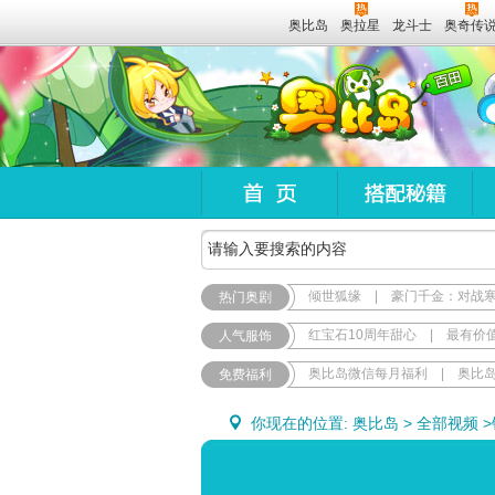
奥比岛
奥拉星
龙斗士
奥奇传
倾世狐缘
|
豪门千金：对战
热门奥剧
红宝石10周年甜心
|
最有价
人气服饰
奥比岛微信每月福利
|
奥比
免费福利
你现在的位置:
奥比岛
>
全部视频
>