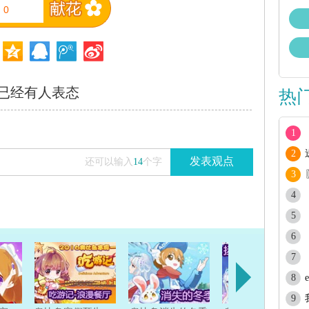
0
已经有
人表态
热
1
2
发表观点
还可以输入
14
个字
3
4
5
6
7
8
9