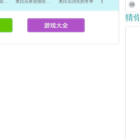
奥比岛周年庆宣传片
奥比岛寒假预告片 吃游记 浪漫餐厅
奥比岛消失的冬季
奥比岛拯救小仙牙
10
猜