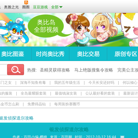
说
奥雅之光
圈圈
豆豆游戏
全部
奥比岛
全部视频
热搜:
圣精灵获得攻略
马上绝版搜集令攻略
完美公主
寒门之女
|
深海不知鱼有毒
|
我的五年级生活
|
今天长安还好吗
|
何以倾心
值的服装
|
全岛最耀眼套装
|
最值钱淑女装
|
公认最好看的套装
|
最新设计
岛金币怎么刷
|
免费得晶钻
|
每周装扮赛圈币
银发侦探道尔攻略
银发侦探道尔攻略
作者：百田小编-樱桃 来源：
百田网
时间：2012-10-12 16:44