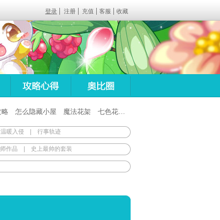
登录
注册
充值
客服
收藏
攻略
怎么隐藏小屋
魔法花架
七色花在哪
百田梦想之翼杖
 温暖入侵
|
行事轨迹
师作品
|
史上最帅的套装