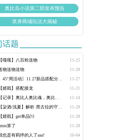
奥比岛小说第二部发布预告
奖券商城玩法大揭秘
门话题
【嘎嘎】八百粉送物
11-25
送物送物送物
11-28
〖45°周活动〗11.27新品搭配分享·分享有奖
11-27
【婧戥】搭配接龙
11-21
【记录】奥比人奥比魂，奥比人都是人上人人上人
11-14
【柒酒/浅夏】解析·黑古拉的守护单品
11-28
【婧戥】get单品⑴
11-28
emm算了
11-28
我也是有羁绊的人了aaa!
10-04