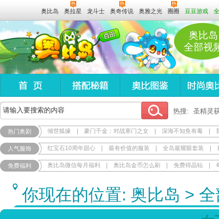
奥比岛
奥拉星
龙斗士
奥奇传说
奥雅之光
圈圈
豆豆游戏
奥比岛
全部视
热搜:
圣精灵
倾世狐缘
|
豪门千金：对战寒门之女
|
深海不知鱼有毒
|
热门奥剧
红宝石10周年甜心
|
最有价值的服装
|
全岛最耀眼套装
|
人气服饰
奥比岛微信每月福利
|
奥比岛金币怎么刷
|
免费得晶钻
|
免费福利
你现在的位置:
奥比岛
>
全