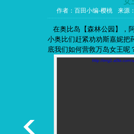
女
作者：百田小编-樱桃 来源
在奥比岛【森林公园】，阿
小奥比们赶紧劝劝斯嘉妮把
底我们如何营救万岛女王呢
http://img2.a0bi.com