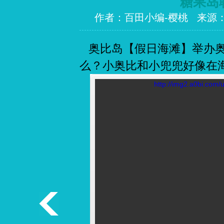
糖果岛
作者：百田小编-樱桃 来源
奥比岛【假日海滩】举办奥
么？小奥比和小兜兜好像在
http://img2.a0bi.com