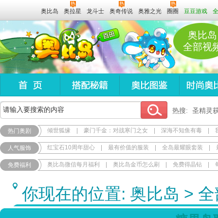
奥比岛
奥拉星
龙斗士
奥奇传说
奥雅之光
圈圈
豆豆游戏
奥比岛
全部视
热搜:
圣精灵
倾世狐缘
|
豪门千金：对战寒门之女
|
深海不知鱼有毒
|
热门奥剧
红宝石10周年甜心
|
最有价值的服装
|
全岛最耀眼套装
|
人气服饰
奥比岛微信每月福利
|
奥比岛金币怎么刷
|
免费得晶钻
|
免费福利
你现在的位置:
奥比岛
>
全